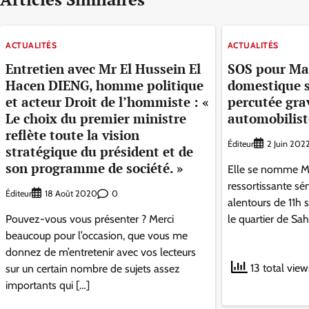
l’article
ACTUALITÉS
ACTUALITÉS
Entretien avec Mr El Hussein El
SOS pour Ma
Hacen DIENG, homme politique
domestique s
et acteur Droit de l’hommiste : «
percutée gr
Le choix du premier ministre
automobilist
reflète toute la vision
Éditeur
2 Juin 202
stratégique du président et de
son programme de société. »
Elle se nomme M
ressortissante sé
Éditeur
0
18 Août 2020
alentours de 11h 
Pouvez-vous vous présenter ? Merci
le quartier de Sah
beaucoup pour l’occasion, que vous me
donnez de m’entretenir avec vos lecteurs
13 total view
sur un certain nombre de sujets assez
importants qui […]