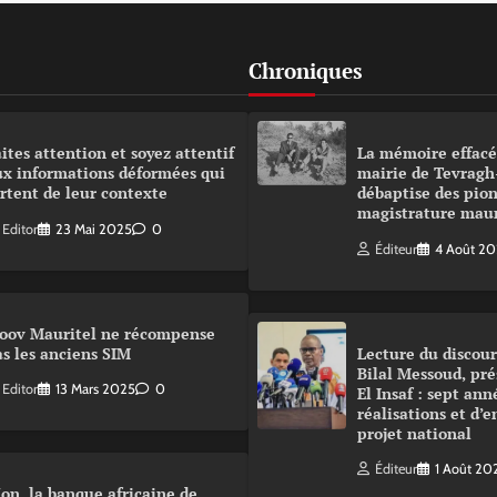
Chroniques
ites attention et soyez attentif
La mémoire effacé
ux informations déformées qui
mairie de Tevragh
rtent de leur contexte
débaptise des pion
magistrature mau
Editor
23 Mai 2025
0
Éditeur
4 Août 2
oov Mauritel ne récompense
s les anciens SIM
Lecture du disco
Bilal Messoud, pré
Editor
13 Mars 2025
0
El Insaf : sept ann
réalisations et d’
projet national
Éditeur
1 Août 20
on, la banque africaine de