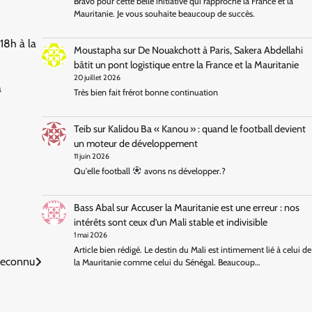
Bravo pour cette belle initiative qui rapproche la France et la
Mauritanie. Je vous souhaite beaucoup de succès.
18h à la
Moustapha
sur
De Nouakchott à Paris, Sakera Abdellahi
bâtit un pont logistique entre la France et la Mauritanie
20 juillet 2026
à
Très bien fait frérot bonne continuation
Teib
sur
Kalidou Ba « Kanou » : quand le football devient
un moteur de développement
11 juin 2026
Qu'elle football
avons ns développer.?
Bass Abal
sur
Accuser la Mauritanie est une erreur : nos
intérêts sont ceux d’un Mali stable et indivisible
1 mai 2026
Article bien rédigé. Le destin du Mali est intimement lié à celui de
reconnu
la Mauritanie comme celui du Sénégal. Beaucoup…