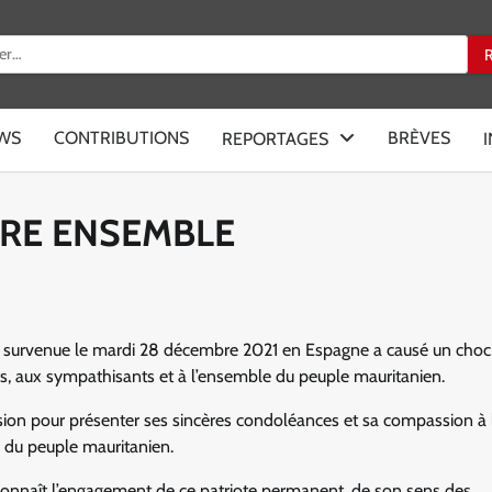
:
EWS
CONTRIBUTIONS
BRÈVES
REPORTAGES
VRE ENSEMBLE
a survenue le mardi 28 décembre 2021 en Espagne a causé un choc
ts, aux sympathisants et à l’ensemble du peuple mauritanien.
casion pour présenter ses sincères condoléances et sa compassion à 
e du peuple mauritanien.
i connaît l’engagement de ce patriote permanent, de son sens des