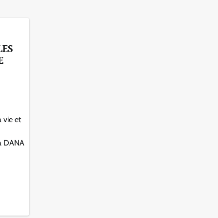
LES
E
 vie et
 la DANA