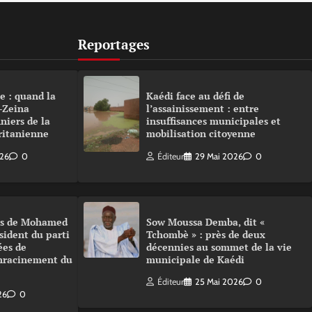
Reportages
e : quand la
Kaédi face au défi de
-Zeina
l’assainissement : entre
niers de la
insuffisances municipales et
ritanienne
mobilisation citoyenne
026
0
Éditeur
29 Mai 2026
0
urs de Mohamed
Sow Moussa Demba, dit «
sident du parti
Tchombè » : près de deux
ées de
décennies au sommet de la vie
enracinement du
municipale de Kaédi
Éditeur
25 Mai 2026
0
26
0