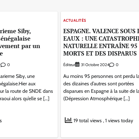
ACTUALITÉS
rieme Siby,
ESPAGNE. VALENCE SOUS 
énégalaise
EAUX : UNE CATASTROPH
avement par un
NATURELLE ENTRAÎNE 95
e
MORTS ET DES DISPARUS
0
Éditeur
0
2
31 Octobre 2024
arieme Siby, une
Au moins 95 personnes ont perdu la
négalaise.Hier aux
des dizaines d’autres sont portées
sur la route de SNDE dans
disparues en Espagne à la suite de
raoui alors qu’elle se […]
(Dépression Atmosphérique […]
s
19 total views
, 1 views today