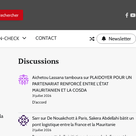
face
y
CONTACT
IN-CHECK
Newsletter
Discussions
Aichetou Lassana tamboura
sur
PLAIDOYER POUR UN
PARTENARIAT RENFORCÉ ENTRE L’ÉTAT
MAURITANIEN ET LA COSDA
31 juillet 2026
D'accord
la
Sarr
sur
De Nouakchott à Paris, Sakera Abdellahi bâtit un
pont logistique entre la France et la Mauritanie
21 juillet 2026