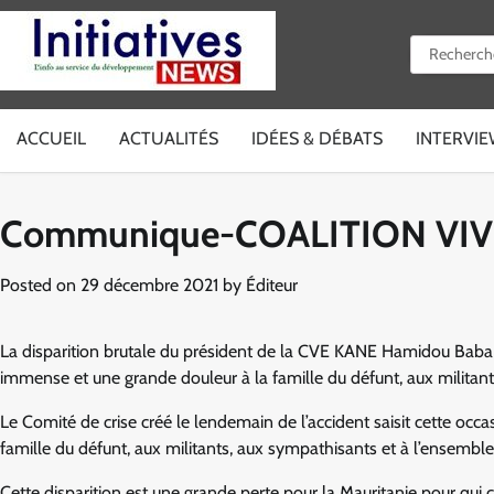
Skip
to
Rechercher 
content
ACCUEIL
ACTUALITÉS
IDÉES & DÉBATS
INTERVI
Communique-COALITION VI
Posted on
29 décembre 2021
by
Éditeur
La disparition brutale du président de la CVE KANE Hamidou Bab
immense et une grande douleur à la famille du défunt, aux militan
Le Comité de crise créé le lendemain de l’accident saisit cette oc
famille du défunt, aux militants, aux sympathisants et à l’ensembl
Cette disparition est une grande perte pour la Mauritanie pour qu