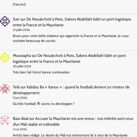
D'accord
Sarr
sur
De Nouakchott à Paris, Sakera Abdellahi bâtit un pont logistique
entre la France et la Mauritanie
21 juillet 2026
Bravo pour cette belle initiative qui rapproche la France et la Mauritanie. Je vous
souhaite beaucoup de succès.
Moustapha
sur
De Nouakchott à Paris, Sakera Abdellahi bâtit un pont
logistique entre la France et la Mauritanie
20 juillet 2026
Très bien fait frérot bonne continuation
Teib
sur
Kalidou Ba « Kanou » : quand le football devient un moteur de
développement
11 juin 2026
Qu'elle football
avons ns développer.?
Bass Abal
sur
Accuser la Mauritanie est une erreur : nos intérêts sont ceux
d’un Mali stable et indivisible
1 mai 2026
Article bien rédigé. Le destin du Mali est intimement lié à celui de la Mauritanie