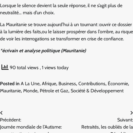
Lorsque le silence devient la seule réponse, il ne s’agit plus de
neutralité… mais d’un choix.
La Mauritanie se trouve aujourd’hui à un tournant :ouvrir ce dossier
à la lumière des faits,ou le laisser prospérer dans l’ombre, au risque
de voir les interrogations se transformer en crise de confiance.
*
écrivain et analyse politique (Mauritanie)
90 total views
, 1 views today
Posted in
A La Une
,
Afrique
,
Business
,
Contributions
,
Économie
,
Mauritanie
,
Monde
,
Pétrole et Gaz
,
Société & Développement
Navigation
Précèdent:
Suivant:
de
Journée mondiale de l’Autisme:
Retraités, les oubliés de la