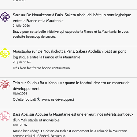
D'accord
Sarr
sur
De Nouakchott à Paris, Sakera Abdellahi bâtit un pont logistique
entre la France et la Mauritanie
21 juillet 2026
Bravo pour cette belle initiative qui rapproche la France et la Mauritanie. Je vous
souhaite beaucoup de succès.
Moustapha
sur
De Nouakchott à Paris, Sakera Abdellahi bâtit un pont
logistique entre la France et la Mauritanie
20 juillet 2026
Très bien fait frérot bonne continuation
Teib
sur
Kalidou Ba « Kanou » : quand le football devient un moteur de
développement
11 juin 2026
Qu'elle football
avons ns développer.?
Bass Abal
sur
Accuser la Mauritanie est une erreur : nos intérêts sont ceux
d’un Mali stable et indivisible
1 mai 2026
Article bien rédigé. Le destin du Mali est intimement lié à celui de la Mauritanie
comme celui du Sénégal. Beaucoup…