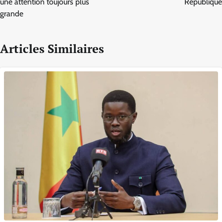
l’article
une attention toujours plus
République
grande
Articles Similaires