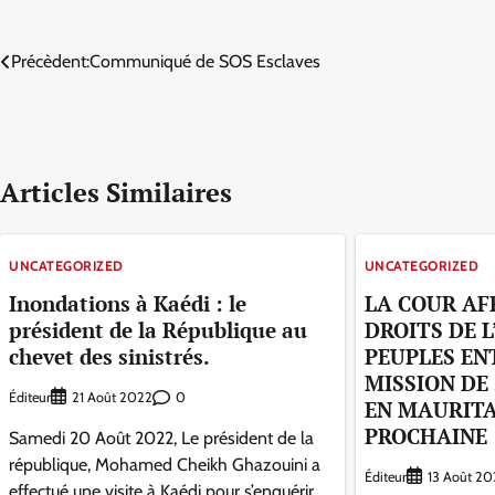
Navigation
Précèdent:
Communiqué de SOS Esclaves
de
l’article
Articles Similaires
UNCATEGORIZED
UNCATEGORIZED
Inondations à Kaédi : le
LA COUR AF
président de la République au
DROITS DE 
chevet des sinistrés.
PEUPLES EN
MISSION DE 
Éditeur
0
21 Août 2022
EN MAURITA
PROCHAINE
Samedi 20 Août 2022, Le président de la
république, Mohamed Cheikh Ghazouini a
Éditeur
13 Août 20
effectué une visite à Kaédi pour s’enquérir