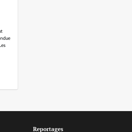
ut
rendue
Les
Reportages