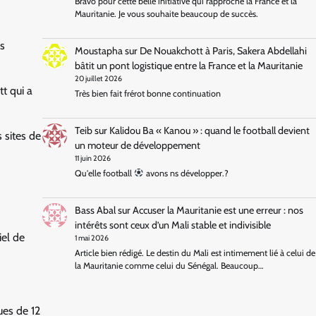
Bravo pour cette belle initiative qui rapproche la France et la
Mauritanie. Je vous souhaite beaucoup de succès.
és
Moustapha
sur
De Nouakchott à Paris, Sakera Abdellahi
bâtit un pont logistique entre la France et la Mauritanie
20 juillet 2026
t qui a
Très bien fait frérot bonne continuation
Teib
sur
Kalidou Ba « Kanou » : quand le football devient
s sites de
un moteur de développement
11 juin 2026
Qu'elle football
avons ns développer.?
Bass Abal
sur
Accuser la Mauritanie est une erreur : nos
intérêts sont ceux d’un Mali stable et indivisible
iel de
1 mai 2026
Article bien rédigé. Le destin du Mali est intimement lié à celui de
la Mauritanie comme celui du Sénégal. Beaucoup…
ues de 12