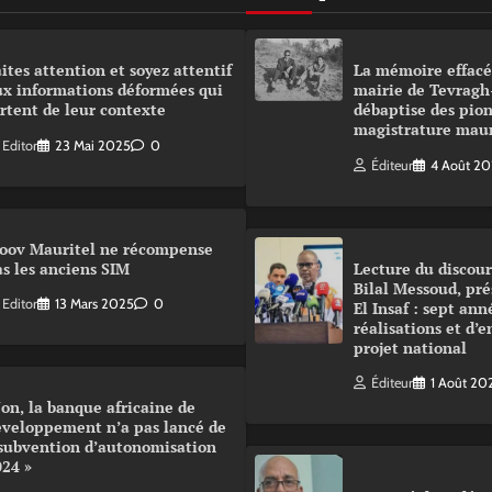
ites attention et soyez attentif
La mémoire effacé
ux informations déformées qui
mairie de Tevragh
rtent de leur contexte
débaptise des pion
magistrature mau
Editor
23 Mai 2025
0
Éditeur
4 Août 2
oov Mauritel ne récompense
s les anciens SIM
Lecture du disco
Bilal Messoud, pré
Editor
13 Mars 2025
0
El Insaf : sept ann
réalisations et d’
projet national
Éditeur
1 Août 20
on, la banque africaine de
éveloppement n’a pas lancé de
 subvention d’autonomisation
024 »