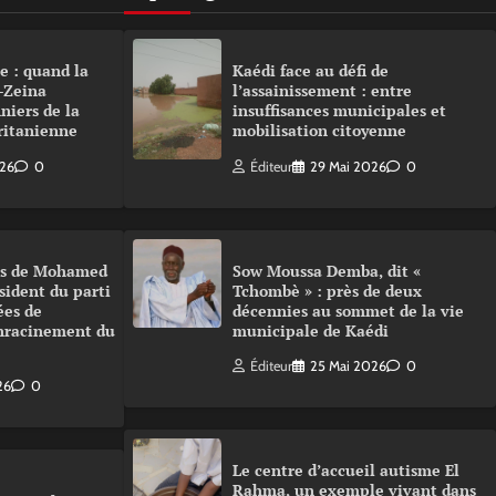
e : quand la
Kaédi face au défi de
-Zeina
l’assainissement : entre
niers de la
insuffisances municipales et
ritanienne
mobilisation citoyenne
026
0
Éditeur
29 Mai 2026
0
urs de Mohamed
Sow Moussa Demba, dit «
sident du parti
Tchombè » : près de deux
ées de
décennies au sommet de la vie
enracinement du
municipale de Kaédi
Éditeur
25 Mai 2026
0
26
0
Le centre d’accueil autisme El
Rahma, un exemple vivant dans