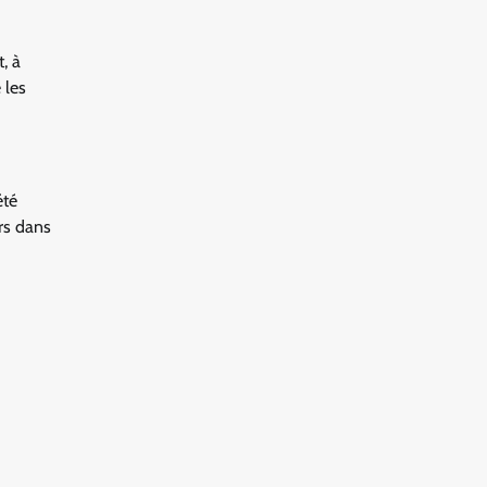
, à
 les
été
urs dans