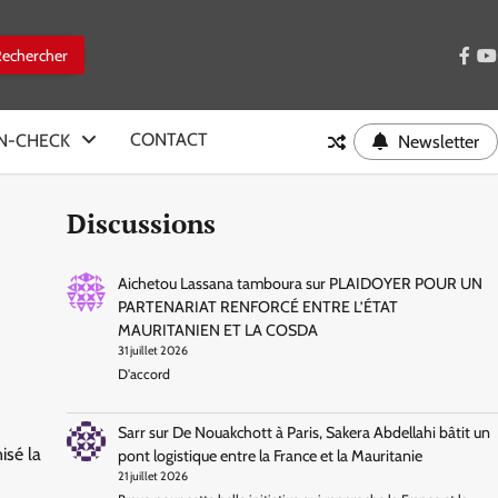
face
y
CONTACT
IN-CHECK
Newsletter
Discussions
Aichetou Lassana tamboura
sur
PLAIDOYER POUR UN
PARTENARIAT RENFORCÉ ENTRE L’ÉTAT
MAURITANIEN ET LA COSDA
31 juillet 2026
D'accord
Sarr
sur
De Nouakchott à Paris, Sakera Abdellahi bâtit un
isé la
pont logistique entre la France et la Mauritanie
21 juillet 2026