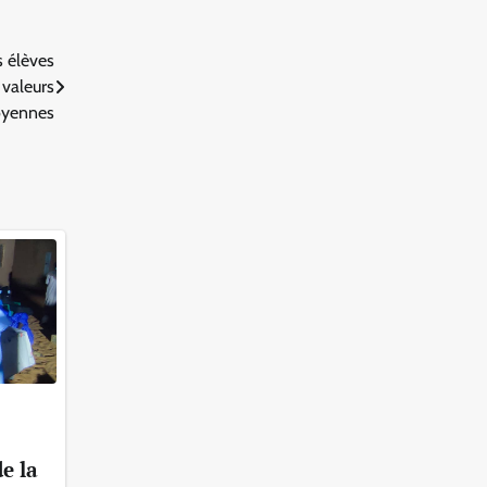
s élèves
 valeurs
oyennes
e la