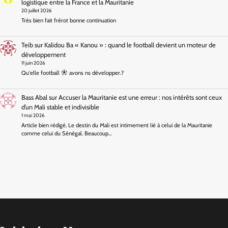
logistique entre la France et la Mauritanie
20 juillet 2026
Très bien fait frérot bonne continuation
Teib
sur
Kalidou Ba « Kanou » : quand le football devient un moteur de
développement
11 juin 2026
Qu'elle football
avons ns développer.?
Bass Abal
sur
Accuser la Mauritanie est une erreur : nos intérêts sont ceux
d’un Mali stable et indivisible
1 mai 2026
Article bien rédigé. Le destin du Mali est intimement lié à celui de la Mauritanie
comme celui du Sénégal. Beaucoup…