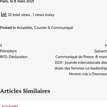
Paris, le 8 mars 2021
22 total views
, 1 views today
Posted in
Actualités
,
Courrier & Communiqué
Navigation
Précèdent:
Suivant:
de
RFD: Déclaration
Communiqué de Presse :8 mars
l’article
2021 : Journée internationale des
droits des femmes Le leadership
féminin mis à l’honneur
Articles Similaires
ACTUALITÉS