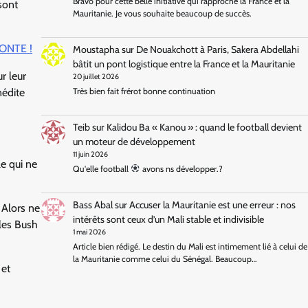
Bravo pour cette belle initiative qui rapproche la France et la
sont
Mauritanie. Je vous souhaite beaucoup de succès.
ONTE !
Moustapha
sur
De Nouakchott à Paris, Sakera Abdellahi
bâtit un pont logistique entre la France et la Mauritanie
r leur
20 juillet 2026
nédite
Très bien fait frérot bonne continuation
Teib
sur
Kalidou Ba « Kanou » : quand le football devient
un moteur de développement
11 juin 2026
le qui ne
Qu'elle football
avons ns développer.?
Bass Abal
sur
Accuser la Mauritanie est une erreur : nos
. Alors ne
intérêts sont ceux d’un Mali stable et indivisible
les Bush
1 mai 2026
Article bien rédigé. Le destin du Mali est intimement lié à celui de
la Mauritanie comme celui du Sénégal. Beaucoup…
 et