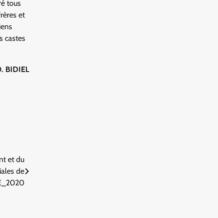
ré tous
rères et
iens
s castes
. BIDIEL
nt et du
ales de
ME_2020