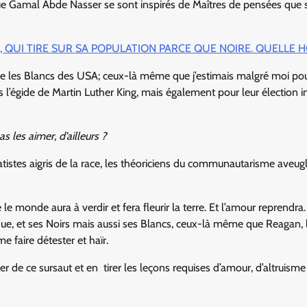
 que Gamal Abde Nasser se sont inspirés de Maîtres de pensées que 
ILS, QUI TIRE SUR SA POPULATION PARCE QUE NOIRE. QUELLE H
e les Blancs des USA; ceux-là même que j’estimais malgré moi pou
s l’égide de Martin Luther King, mais également pour leur élection i
s les aimer, d’ailleurs ?
rématistes aigris de la race, les théoriciens du communautarisme aveug
que le monde aura à verdir et fera fleurir la terre. Et l’amour reprendra
e, et ses Noirs mais aussi ses Blancs, ceux-là même que Reagan, 
e faire détester et haïr.
 de ce sursaut et en tirer les leçons requises d’amour, d’altruisme