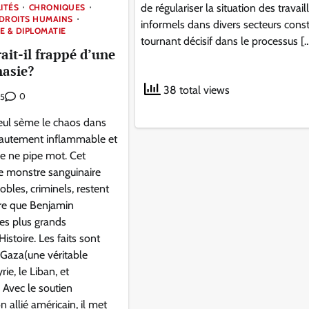
de régulariser la situation des travail
ITÉS
CHRONIQUES
DROITS HUMAINS
informels dans divers secteurs const
E & DIPLOMATIE
tournant décisif dans le processus [
ait-il frappé d’une
asie?
38 total views
0
25
ul sème le chaos dans
hautement inflammable et
e ne pipe mot. Cet
ce monstre sanguinaire
obles, criminels, restent
tre que Benjamin
es plus grands
Histoire. Les faits sont
 Gaza(une véritable
ie, le Liban, et
 Avec le soutien
n allié américain, il met