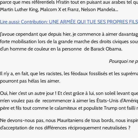
parce que mes référentiels H’ratin tout en puisant aux arabes tel
Martin Luther King, Malcom X et Franz, Nelson Mandela…
Lire aussi: Contribution: UNE ARMÉE QUI TUE SES PROPRES F
J’avoue cependant que depuis hier, je commence à aimer davantag
forte mobilisation lors de la grande marche des droits civiques sou
d’un homme de couleur en la personne de Barack Obama.
Pourquoi ne pa
Il n’y a, en fait, que les racistes, les féodaux fossilisés et les sup
pourront pas hélas les aimer.
Oui, hier c’est un autre jour ! Et c’est grâce à lui, son soleil levant 
m’en voulez pas de recommencer à aimer les États-Unis d’Amériqu
père et fils tout comme le calamiteux et populiste Trump ont failli m
Ne devons-nous pas, nous Mauritaniens de tous bords, nous inspirer
d’acceptation de nos différences réciproquement neutralisées ?