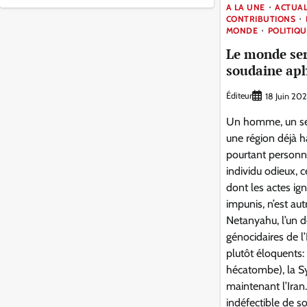
A LA UNE
ACTUAL
CONTRIBUTIONS
MONDE
POLITIQU
Le monde ser
soudaine aph
Éditeur
18 Juin 20
Un homme, un se
une région déjà 
pourtant personn
individu odieux, 
dont les actes ign
impunis, n’est au
Netanyahu, l’un d
génocidaires de l’
plutôt éloquents:
hécatombe), la Syr
maintenant l’Iran.
indéfectible de so