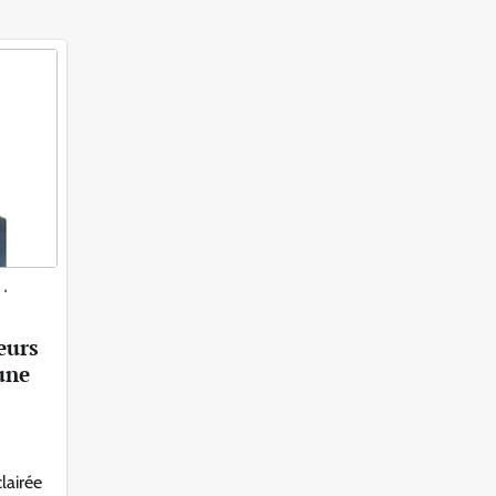
eurs
une
lairée