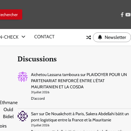
face
y
CONTACT
IN-CHECK
Newsletter
Discussions
Aichetou Lassana tamboura
sur
PLAIDOYER POUR UN
PARTENARIAT RENFORCÉ ENTRE L’ÉTAT
MAURITANIEN ET LA COSDA
31 juillet 2026
D'accord
Ethmane
Ould
Sarr
sur
De Nouakchott à Paris, Sakera Abdellahi bâtit un
Bidiel
pont logistique entre la France et la Mauritanie
oirs
21 juillet 2026