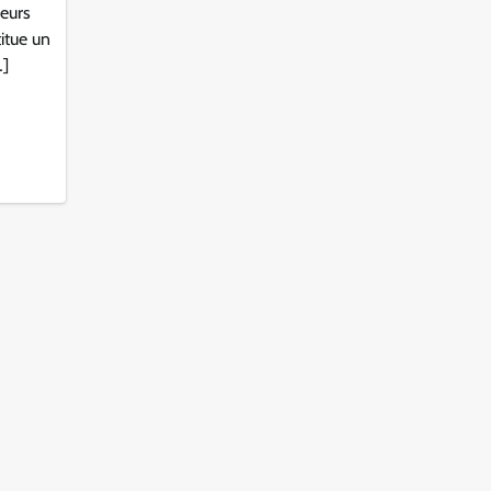
leurs
itue un
…]