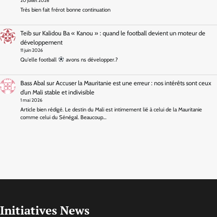
20 juillet 2026
Très bien fait frérot bonne continuation
Teib
sur
Kalidou Ba « Kanou » : quand le football devient un moteur de
développement
11 juin 2026
Qu'elle football
avons ns développer.?
Bass Abal
sur
Accuser la Mauritanie est une erreur : nos intérêts sont ceux
d’un Mali stable et indivisible
1 mai 2026
Article bien rédigé. Le destin du Mali est intimement lié à celui de la Mauritanie
comme celui du Sénégal. Beaucoup…
Initiatives News