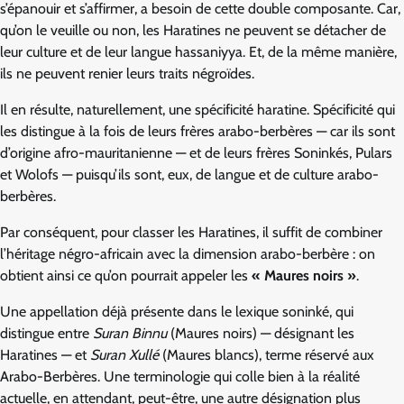
s’épanouir et s’affirmer, a besoin de cette double composante. Car,
qu’on le veuille ou non, les Haratines ne peuvent se détacher de
leur culture et de leur langue hassaniyya. Et, de la même manière,
ils ne peuvent renier leurs traits négroïdes.
Il en résulte, naturellement, une spécificité haratine. Spécificité qui
les distingue à la fois de leurs frères arabo-berbères — car ils sont
d’origine afro-mauritanienne — et de leurs frères Soninkés, Pulars
et Wolofs — puisqu’ils sont, eux, de langue et de culture arabo-
berbères.
Par conséquent, pour classer les Haratines, il suffit de combiner
l’héritage négro-africain avec la dimension arabo-berbère : on
obtient ainsi ce qu’on pourrait appeler les
« Maures noirs »
.
Une appellation déjà présente dans le lexique soninké, qui
distingue entre
Suran Binnu
(Maures noirs) — désignant les
Haratines — et
Suran Xullé
(Maures blancs), terme réservé aux
Arabo-Berbères. Une terminologie qui colle bien à la réalité
actuelle, en attendant, peut-être, une autre désignation plus