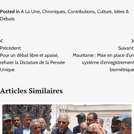
Posted in
A La Une
,
Chroniques
,
Contributions
,
Culture
,
Idées &
Débats
Navigation
Précèdent:
Suivant:
de
Pour un débat libre et apaisé,
Mauritanie : Mise en place d’un
l’article
refuser la Dictature de la Pensée
système d’enregistrement
Unique
biométrique
Articles Similaires