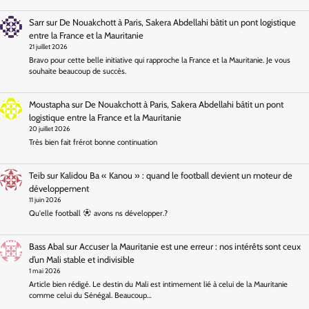
Sarr
sur
De Nouakchott à Paris, Sakera Abdellahi bâtit un pont logistique
entre la France et la Mauritanie
21 juillet 2026
Bravo pour cette belle initiative qui rapproche la France et la Mauritanie. Je vous
souhaite beaucoup de succès.
Moustapha
sur
De Nouakchott à Paris, Sakera Abdellahi bâtit un pont
logistique entre la France et la Mauritanie
20 juillet 2026
Très bien fait frérot bonne continuation
Teib
sur
Kalidou Ba « Kanou » : quand le football devient un moteur de
développement
11 juin 2026
Qu'elle football
avons ns développer.?
Bass Abal
sur
Accuser la Mauritanie est une erreur : nos intérêts sont ceux
d’un Mali stable et indivisible
1 mai 2026
Article bien rédigé. Le destin du Mali est intimement lié à celui de la Mauritanie
comme celui du Sénégal. Beaucoup…