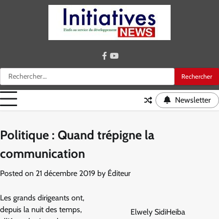
Skip
to
content
facebook
youtube
Rechercher :
Newsletter
Politique : Quand trépigne la
communication
Posted on
21 décembre 2019
by
Éditeur
Les grands dirigeants ont,
depuis la nuit des temps,
Elwely SidiHeiba