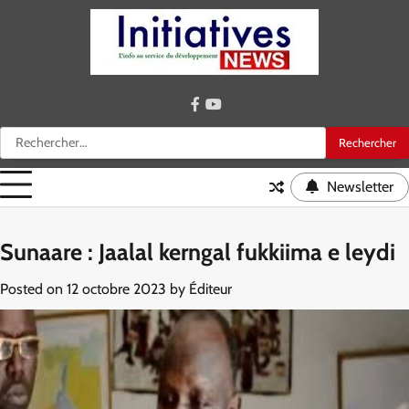
Skip
to
content
facebook
youtube
Rechercher :
Newsletter
Sunaare : Jaalal kerngal fukkiima e leydi
Posted on
12 octobre 2023
by
Éditeur