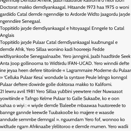
Ngenndiiji Dentuɗi Amerik, jaaɓi haaɗtirde Kalifornii o heɓi toon
Doctorat makko ɗemɗiyankaagal. Hitaande 1973 haa 1975 o woni
gardiiɗo Catal ɗemɗe ngenndiije to Ardorde Wiɗto Jaagordu Jaŋde
ngenndiire Senegaal.
Toppitiiɗo jaŋde ɗemɗiyankaagal e hitoyaagal Enngele to Catal
Anglais
Toppitiiɗo jaŋde Pulaar Catal ɗemɗiyankaagal kuuɓnungal e
ɗemɗe Afrik, Yero Sillaa woniino kadi hooreejo Fedde
wiɗtiyankooɓe Senegaalnaaɓe. Yero jannginii, Jaaɓi haaɗtirde Seek
Anta Joop gollinooma to Wiɗtirdu IFAN-UCAD. Yero winndii defte
ine jeyaa heen defere tiitoriinde « Lagrammaire Moderne du Pulaar
» ‘Celluka Pulaar Kesa’ wondude la syntaxe Peule lelngo konngol
Pulaar deftere ɗowirde golle doktoraa makko to Kaliforni.
21 lewru avril 1981 Yero Sillaa yuɓɓini yeewtere nder Nuwaasot
yowitiinde e Tafngo Kelme Pulaar to Galle Sukaaɓe, ko e oon
sahaa o wiyi : « wiyde ɗemɗe Ɓaleeɓe mbaawaa huutoreede to
bannge gannde keewɗe Tuubakooɓe ko majjere e waasde
anndude semmbe ɗemngal ». nguurndam Yero fof, wonnoo ko
wiɗtude ngam Afriknaaɓe ƴellitoroo e ɗemɗe mumen. Yero waɗii