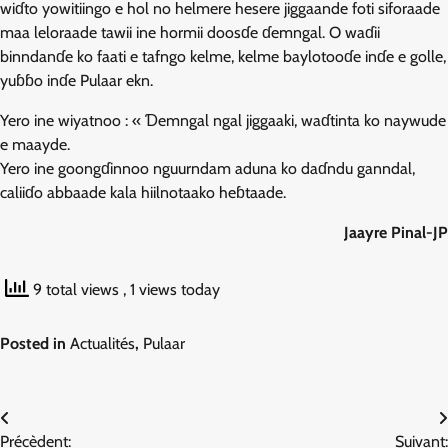
wiɗto yowitiingo e hol no helmere hesere jiggaande foti siforaade
maa leloraade tawii ine hormii doosɗe ɗemngal. O waɗii
binndanɗe ko faati e tafngo kelme, kelme baylotooɗe inɗe e golle,
yuɓɓo inɗe Pulaar ekn.
Yero ine wiyatnoo : « Ɗemngal ngal jiggaaki, waɗtinta ko naywude
e maayde.
Yero ine goongɗinnoo nguurndam aduna ko daɗndu ganndal,
caliiɗo abbaade kala hiilnotaako heɓtaade.
Jaayre Pinal-JP
9 total views
, 1 views today
Posted in
Actualités
,
Pulaar
Navigation
Précèdent:
Suivant: