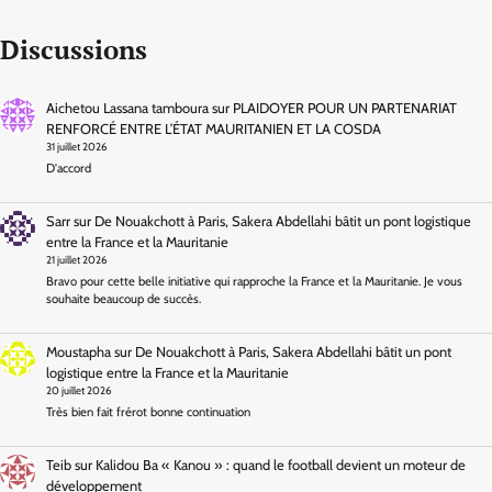
Discussions
Aichetou Lassana tamboura
sur
PLAIDOYER POUR UN PARTENARIAT
RENFORCÉ ENTRE L’ÉTAT MAURITANIEN ET LA COSDA
31 juillet 2026
D'accord
Sarr
sur
De Nouakchott à Paris, Sakera Abdellahi bâtit un pont logistique
entre la France et la Mauritanie
21 juillet 2026
Bravo pour cette belle initiative qui rapproche la France et la Mauritanie. Je vous
souhaite beaucoup de succès.
Moustapha
sur
De Nouakchott à Paris, Sakera Abdellahi bâtit un pont
logistique entre la France et la Mauritanie
20 juillet 2026
Très bien fait frérot bonne continuation
Teib
sur
Kalidou Ba « Kanou » : quand le football devient un moteur de
développement