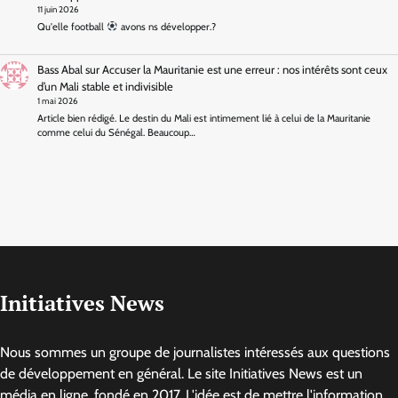
11 juin 2026
Qu'elle football
avons ns développer.?
Bass Abal
sur
Accuser la Mauritanie est une erreur : nos intérêts sont ceux
d’un Mali stable et indivisible
1 mai 2026
Article bien rédigé. Le destin du Mali est intimement lié à celui de la Mauritanie
comme celui du Sénégal. Beaucoup…
Initiatives News
Nous sommes un groupe de journalistes intéressés aux questions
de développement en général. Le site Initiatives News est un
média en ligne, fondé en 2017. L'idée est de mettre l'information