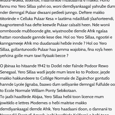
wuufa-wukka, teskinɗe, maantiniiɗe mbaɗaama e makko. Hono
fannu mo Yero Sillaa yahri oo, woni ɗemɗiyankaagal yahruɓe ɗum
nder ɗemngal Pulaar diwaani peɗeeli junngo. Deftere makko
tiitoriinde « Celluka Pulaar Kesa » laatiima ndaɗɗudi ƴaañorteendi,
tuugnorteendi haa defte keewɗe Pulaar calsalti heen. Nde wonii
ommboode muɓɓoonde gite, wiyatnooɓe ɗemɗe Afrik ngalaa
hattan roondaade gannde kese ɗee. Hol oo Yero Sillaa, ngootiri e
kanngameeje Afrik mo duudanaaki heɓde innde ? Hol oo Yero
Sillaa, gollantunooɗo Pulaar haa jamma wajobina, fina roƴa heen
yeñcina golle mum tawi fiytaaki becce ?
O jibinaa ko hitaande 1942 to Doɗel nder Falnde Podoor Rewo
Senegaal. Yero Sillaa waɗi jaŋde mum lesre ko to Podoor, jaŋde
makko hakkundeere to Collège Normale de Ziguinchor gontuɗo
hannde Lycée Jignaba, ɓaawo ɗum selliyanke ɗemngal Fulfulde oo
to Ecole Normale William Ponty Sebikotaan.
To jaaɓi haaɗtirde Abijaa, Yero Sillaa heɓii toon licence mum
jowitiiɗo e lettres Modernes o heɓi maitrise makko
ɗemɗiyankaagal ɗemɗe Afrik. Yero haaɗaani ɗoon, o ɗannanii to