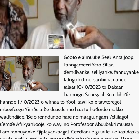
Gooto e almuuɓe Seek Anta Joop,
kanngameeri Yero Sillaa
ɗemɗiyanke, selliyanke, fannuyanke
tafngo kelme, sankiima ñande
talaat 10/10/2023 to Dakaar
laamorgo Senegaal. Ko e kihiiɗe
hannde 11/10/2023 o wirnaa to Yoof, tawii ko e tawtoregol
mbeefeegu Yimɓe arɓe duusde mo haa to hoɗorde makko
waɗtindiide. Ɓe o renndunoo hare ndimaagu, ngam ƴellitagol
ɗemɗe Afrikyankooje, ko wayi no Porofesoor Abuubakri Muusaa
Lam fannuyanke Ejiptayankaagal. Ceedtanɗe guurɗe, ɗe kaaldaaka