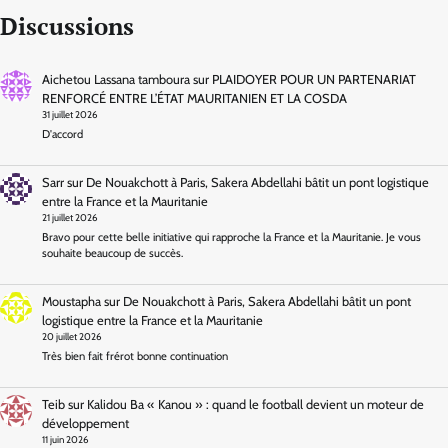
Discussions
Aichetou Lassana tamboura
sur
PLAIDOYER POUR UN PARTENARIAT
RENFORCÉ ENTRE L’ÉTAT MAURITANIEN ET LA COSDA
31 juillet 2026
D'accord
Sarr
sur
De Nouakchott à Paris, Sakera Abdellahi bâtit un pont logistique
entre la France et la Mauritanie
21 juillet 2026
Bravo pour cette belle initiative qui rapproche la France et la Mauritanie. Je vous
souhaite beaucoup de succès.
Moustapha
sur
De Nouakchott à Paris, Sakera Abdellahi bâtit un pont
logistique entre la France et la Mauritanie
20 juillet 2026
Très bien fait frérot bonne continuation
Teib
sur
Kalidou Ba « Kanou » : quand le football devient un moteur de
développement
11 juin 2026