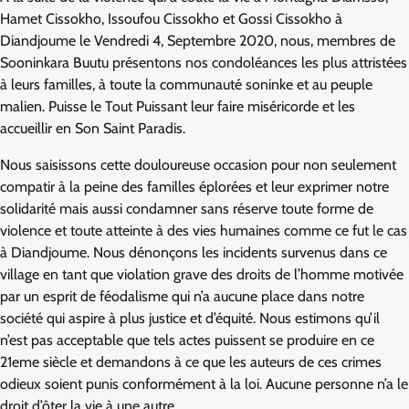
Hamet Cissokho, Issoufou Cissokho et Gossi Cissokho à
Diandjoume le Vendredi 4, Septembre 2020, nous, membres de
Sooninkara Buutu présentons nos condoléances les plus attristées
à leurs familles, à toute la communauté soninke et au peuple
malien. Puisse le Tout Puissant leur faire miséricorde et les
accueillir en Son Saint Paradis.
Nous saisissons cette douloureuse occasion pour non seulement
compatir à la peine des familles éplorées et leur exprimer notre
solidarité mais aussi condamner sans réserve toute forme de
violence et toute atteinte à des vies humaines comme ce fut le cas
à Diandjoume. Nous dénonçons les incidents survenus dans ce
village en tant que violation grave des droits de l’homme motivée
par un esprit de féodalisme qui n’a aucune place dans notre
société qui aspire à plus justice et d’équité. Nous estimons qu’il
n’est pas acceptable que tels actes puissent se produire en ce
21eme siècle et demandons à ce que les auteurs de ces crimes
odieux soient punis conformément à la loi. Aucune personne n’a le
droit d’ôter la vie à une autre.