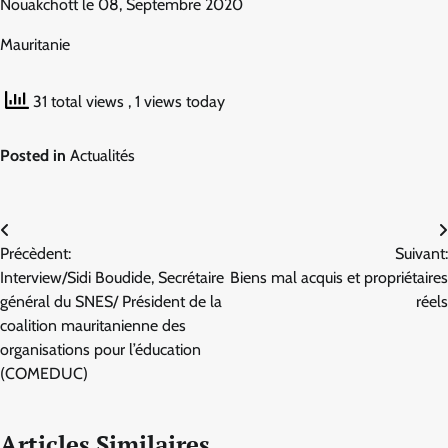
Nouakchott le 08, Septembre 2020
Mauritanie
31 total views
, 1 views today
Posted in
Actualités
Navigation
Précèdent:
Suivant:
de
Interview/Sidi Boudide, Secrétaire
Biens mal acquis et propriétaires
l’article
général du SNES/ Président de la
réels
coalition mauritanienne des
organisations pour l’éducation
(COMEDUC)
Articles Similaires