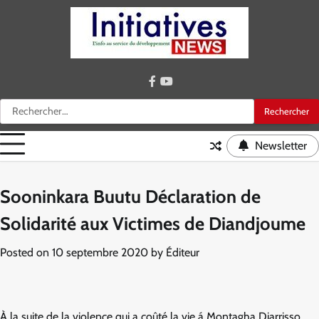
Skip
to
content
facebook
youtube
Rechercher :
Newsletter
Sooninkara Buutu Déclaration de
Solidarité aux Victimes de Diandjoume
Posted on
10 septembre 2020
by
Éditeur
À la suite de la violence qui a coûté la vie á Montagha Diarrisso,