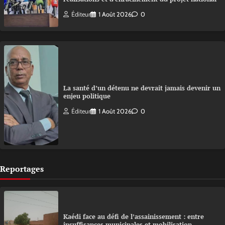
Éditeur
1 Août 2026
0
La santé d’un détenu ne devrait jamais devenir un
enjeu politique
Éditeur
1 Août 2026
0
Reportages
Kaédi face au défi de l’assainissement : entre
insuffisances municipales et mobilisation