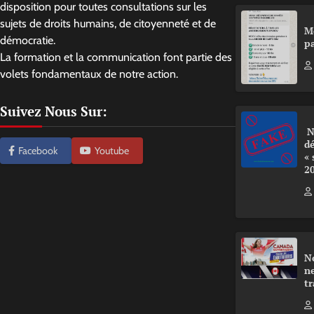
disposition pour toutes consultations sur les
sujets de droits humains, de citoyenneté et de
M
démocratie.
pa
La formation et la communication font partie des
volets fondamentaux de notre action.
Suivez Nous Sur:
N
d
Facebook
Youtube
«
2
N
ne
tr