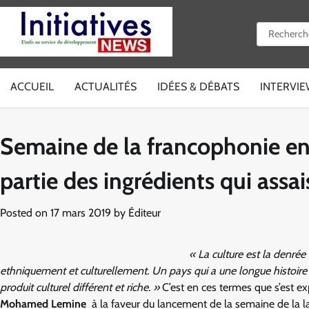
Skip
to
Rechercher 
content
ACCUEIL
ACTUALITÉS
IDÉES & DÉBATS
INTERVI
Semaine de la francophonie en M
partie des ingrédients qui assa
Posted on
17 mars 2019
by
Éditeur
« La culture est la denré
ethniquement et culturellement. Un pays qui a une longue histoire 
produit culturel différent et riche. »
C’est en ces termes que s’est ex
Mohamed Lemine
à la faveur du lancement de la semaine de la l