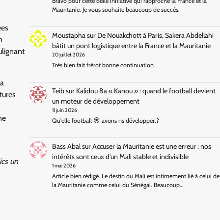
Bravo pour cette belle initiative qui rapproche la France et la
Mauritanie. Je vous souhaite beaucoup de succès.
ées
Moustapha
sur
De Nouakchott à Paris, Sakera Abdellahi
n
bâtit un pont logistique entre la France et la Mauritanie
ulignant
20 juillet 2026
Très bien fait frérot bonne continuation
 a
Teib
sur
Kalidou Ba « Kanou » : quand le football devient
tures
un moteur de développement
11 juin 2026
ne
Qu'elle football
avons ns développer.?
Bass Abal
sur
Accuser la Mauritanie est une erreur : nos
intérêts sont ceux d’un Mali stable et indivisible
ics un
1 mai 2026
Article bien rédigé. Le destin du Mali est intimement lié à celui de
la Mauritanie comme celui du Sénégal. Beaucoup…