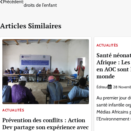
Précèdent:
droits de l’enfant
de
l’article
Articles Similaires
ACTUALITÉS
Santé néonata
Afrique : Les
en AOC sont 
monde
Éditeur
28 Novemb
Au premier jour 
santé infantile o
ACTUALITÉS
Médias Africains 
l’Environnement
Prévention des conflits : Action
Dev partage son expérience avec