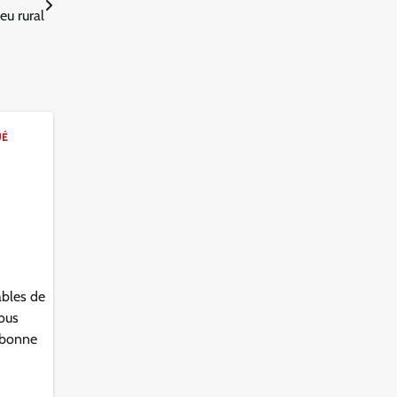
u rural
UÉ
ables de
ous
a bonne