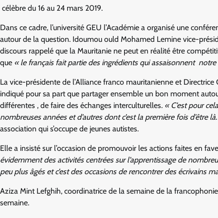
célèbre du 16 au 24 mars 2019.
Dans ce cadre, l’université GEU l’Académie a organisé une confére
autour de la question. Idoumou ould Mohamed Lemine vice-préside
discours rappelé que la Mauritanie ne peut en réalité être compétiti
que
« le français fait partie des ingrédients qui assaisonnent notre 
La vice-présidente de l’Alliance franco mauritanienne et Directr
indiqué pour sa part que partager ensemble un bon moment autour d
différentes , de faire des échanges interculturelles
. « C’est pour ce
nombreuses années et d’autres dont c’est la première fois d’être là
association qui s’occupe de jeunes autistes.
Elle a insisté sur l’occasion de promouvoir les actions faites en fave
évidemment des activités centrées sur l’apprentissage de nombreuses
peu plus âgés et c’est des occasions de rencontrer des écrivains ma
Aziza Mint Lefghih, coordinatrice de la semaine de la francophon
semaine.