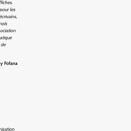
fiches.
pour les
crivains,
nois
sociation
matique
s de
y Fofana
misation