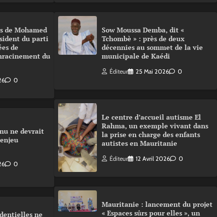
urs de Mohamed
Sow Moussa Demba, dit «
sident du parti
Tchombè » : près de deux
ées de
décennies au sommet de la vie
enracinement du
municipale de Kaédi
Éditeur
25 Mai 2026
0
26
0
Le centre d’accueil autisme El
Rahma, un exemple vivant dans
nu ne devrait
la prise en charge des enfants
 enjeu
autistes en Mauritanie
Éditeur
12 Avril 2026
0
26
0
Mauritanie : lancement du projet
« Espaces sûrs pour elles », un
dentielles ne