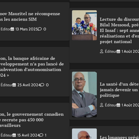
oov Mauritel ne récompense
s les anciens SIM
Lecture du disco
Bilal Messoud, pré
Editor
13 Mars 2025
0
El Insaf : sept ann
réalisations et d’
projet national
Éditeur
1 Août 20
on, la banque africaine de
éveloppement n’a pas lancé de
 subvention d’autonomisation
024 »
La santé d’un déte
Éditeur
25 Avril 2024
0
jamais devenir un
politique
Éditeur
1 Août 20
on, le gouvernement canadien
 recrute pas 450 000
availleurs
Éditeur
15 Avril 2024
1
Les louanges prési