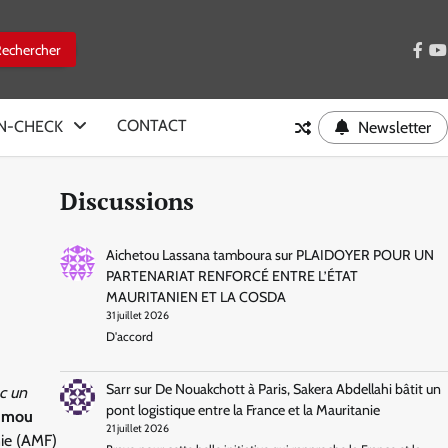
face
y
CONTACT
IN-CHECK
Newsletter
Discussions
Aichetou Lassana tamboura
sur
PLAIDOYER POUR UN
PARTENARIAT RENFORCÉ ENTRE L’ÉTAT
MAURITANIEN ET LA COSDA
31 juillet 2026
D'accord
Sarr
sur
De Nouakchott à Paris, Sakera Abdellahi bâtit un
ec un
pont logistique entre la France et la Mauritanie
umou
21 juillet 2026
nie (AMF)