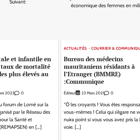
Suivant:
économique des femmes en milie
ACTUALITÉS
COURRIER & COMMUNIQ
le et infantile en
Bureau des médecins
 taux de mortalité
mauritaniens résidants à
les plus élevés au
l’Etranger (BMMRE)
:Communique
0
Éditeur
0
re 2023
23 Mars 2021
du forum de Lomé sur la
‘’Ô les croyants ! Vous êtes respons
rganisé par le Réseau des
vous-mêmes ! Celui qui s’égare ne v
pour la Santé et
nuira point si vous vous avez pris l
 (REMAPSEN) en […]
voie. […]