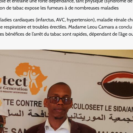
table et entraîne une forte dépendance, tant physique (syndrome de
n de tabac expose les fumeurs à de nombreuses maladies
ladies cardiaques (infarctus, AVC, hypertension), maladie rénale ch
 respiratoire et troubles érectiles. Madame Leou Camara a conclu
 les bénéfices de l’arrêt du tabac sont rapides, dépendant de l’âge o