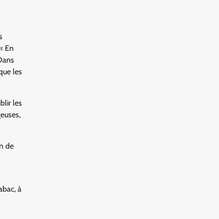
s
 « En
 Dans
 que les
lir les
geuses,
n de
abac, à