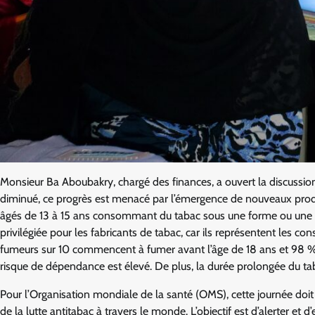
Monsieur Ba Aboubakry, chargé des finances, a ouvert la discussi
diminué, ce progrès est menacé par l’émergence de nouveaux produ
âgés de 13 à 15 ans consommant du tabac sous une forme ou une aut
privilégiée pour les fabricants de tabac, car ils représentent les
fumeurs sur 10 commencent à fumer avant l’âge de 18 ans et 98 % av
risque de dépendance est élevé. De plus, la durée prolongée du tabagi
Pour l’Organisation mondiale de la santé (OMS), cette journée doit ê
de la lutte antitabac à travers le monde. L’objectif est d’alerter e