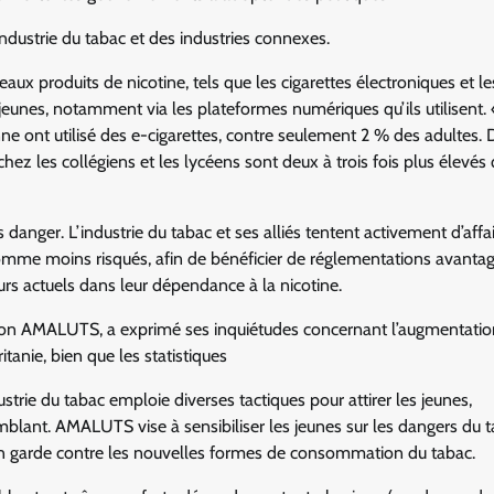
industrie du tabac et des industries connexes.
x produits de nicotine, tels que les cigarettes électroniques et le
jeunes, notamment via les plateformes numériques qu’ils utilisent.
e ont utilisé des e-cigarettes, contre seulement 2 % des adultes.
 chez les collégiens et les lycéens sont deux à trois fois plus élevés
anger. L’industrie du tabac et ses alliés tentent activement d’affaib
omme moins risqués, afin de bénéficier de réglementations avanta
s actuels dans leur dépendance à la nicotine.
n AMALUTS, a exprimé ses inquiétudes concernant l’augmentatio
tanie, bien que les statistiques
strie du tabac emploie diverses tactiques pour attirer les jeunes,
blant. AMALUTS vise à sensibiliser les jeunes sur les dangers du t
 en garde contre les nouvelles formes de consommation du tabac.