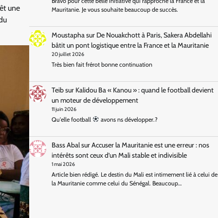
Bravo pour cette belle initiative qui rapproche la France et la
vêt une
Mauritanie. Je vous souhaite beaucoup de succès.
 du
Moustapha
sur
De Nouakchott à Paris, Sakera Abdellahi
bâtit un pont logistique entre la France et la Mauritanie
20 juillet 2026
Très bien fait frérot bonne continuation
Teib
sur
Kalidou Ba « Kanou » : quand le football devient
un moteur de développement
11 juin 2026
Qu'elle football
avons ns développer.?
Bass Abal
sur
Accuser la Mauritanie est une erreur : nos
intérêts sont ceux d’un Mali stable et indivisible
1 mai 2026
Article bien rédigé. Le destin du Mali est intimement lié à celui de
la Mauritanie comme celui du Sénégal. Beaucoup…