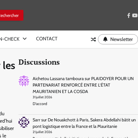
face
y
CONTACT
IN-CHECK
Newsletter
Discussions
 les
Aichetou Lassana tamboura
sur
PLAIDOYER POUR UN
PARTENARIAT RENFORCÉ ENTRE L’ÉTAT
MAURITANIEN ET LA COSDA
31 juillet 2026
D'accord
 du
Sarr
sur
De Nouakchott à Paris, Sakera Abdellahi bâtit un
rd’hui
pont logistique entre la France et la Mauritanie
biliser
21 juillet 2026
s le