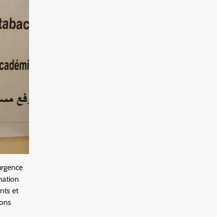
’urgence
mation
nts et
ions