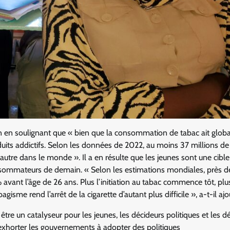
on en soulignant que « bien que la consommation de tabac ait glo
its addictifs. Selon les données de 2022, au moins 37 millions de
re dans le monde ». Il a en résulte que les jeunes sont une cible
 consommateurs de demain. « Selon les estimations mondiales, près d
ant l’âge de 26 ans. Plus l’initiation au tabac commence tôt, plus
sme rend l’arrêt de la cigarette d’autant plus difficile », a-t-il ajo
tre un catalyseur pour les jeunes, les décideurs politiques et les d
t d’exhorter les gouvernements à adopter des politiques