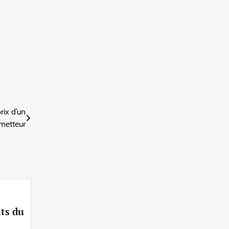
rix d’un
metteur
ats du