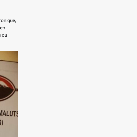
ronique,
 en
u du