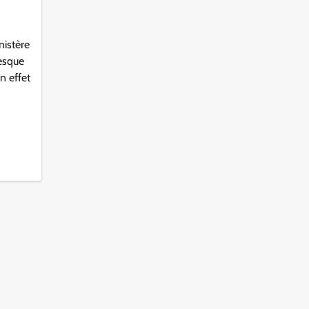
nistère
esque
n effet