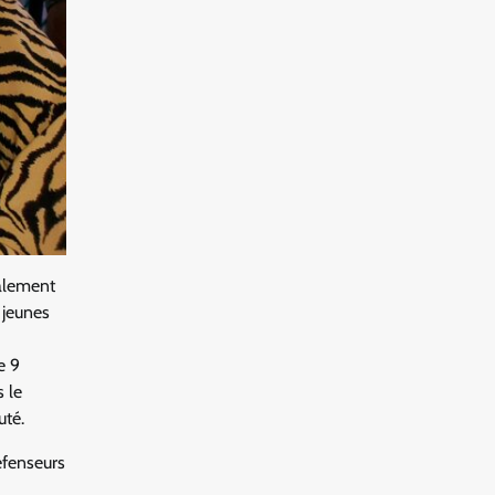
balement
 jeunes
e 9
 le
uté.
éfenseurs