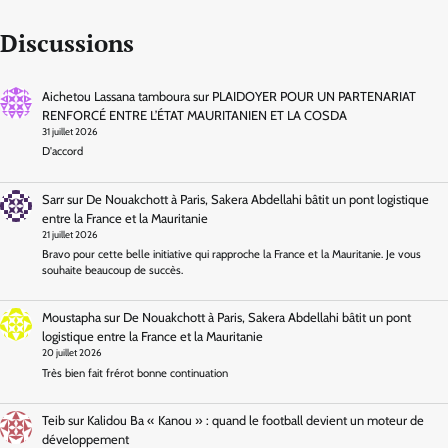
Discussions
Aichetou Lassana tamboura
sur
PLAIDOYER POUR UN PARTENARIAT
RENFORCÉ ENTRE L’ÉTAT MAURITANIEN ET LA COSDA
31 juillet 2026
D'accord
Sarr
sur
De Nouakchott à Paris, Sakera Abdellahi bâtit un pont logistique
entre la France et la Mauritanie
21 juillet 2026
Bravo pour cette belle initiative qui rapproche la France et la Mauritanie. Je vous
souhaite beaucoup de succès.
Moustapha
sur
De Nouakchott à Paris, Sakera Abdellahi bâtit un pont
logistique entre la France et la Mauritanie
20 juillet 2026
Très bien fait frérot bonne continuation
Teib
sur
Kalidou Ba « Kanou » : quand le football devient un moteur de
développement