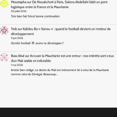
Moustapha
sur
De Nouakchott à Paris, Sakera Abdellahi bâtit un pont
logistique entre la France et la Mauritanie
20 juillet 2026
Très bien fait frérot bonne continuation
Teib
sur
Kalidou Ba « Kanou » : quand le football devient un moteur de
développement
11 juin 2026
Qu'elle football
avons ns développer.?
Bass Abal
sur
Accuser la Mauritanie est une erreur : nos intérêts sont ceux
d’un Mali stable et indivisible
1 mai 2026
Article bien rédigé. Le destin du Mali est intimement lié à celui de la Mauritanie
comme celui du Sénégal. Beaucoup…