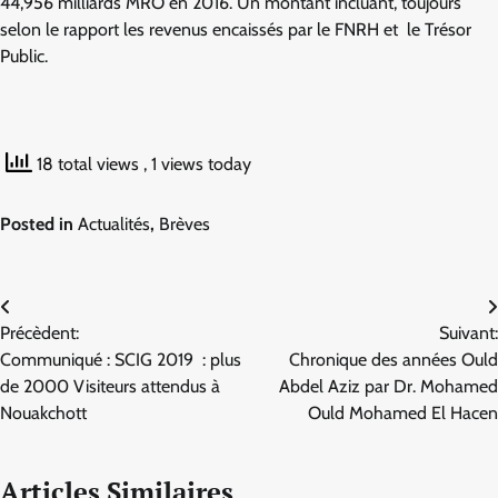
44,956 milliards MRO en 2016. Un montant incluant, toujours
selon le rapport les revenus encaissés par le FNRH et le Trésor
Public.
18 total views
, 1 views today
Posted in
Actualités
,
Brèves
Navigation
Précèdent:
Suivant:
de
Communiqué : SCIG 2019 : plus
Chronique des années Ould
l’article
de 2000 Visiteurs attendus à
Abdel Aziz par Dr. Mohamed
Nouakchott
Ould Mohamed El Hacen
Articles Similaires