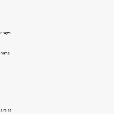
rangés.
 comme
aire et