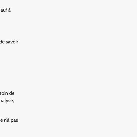
sauf à
de savoir
soin de
nalyse,
e n’à pas