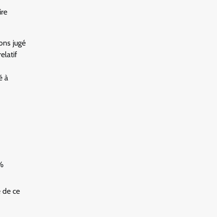
ire
ons jugé
elatif
é à
%
e de ce