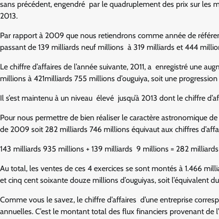
sans précédent, engendré par le quadruplement des prix sur les m
2013.
Par rapport à 2009 que nous retiendrons comme année de référen
passant de 139 milliards neuf millions à 319 milliards et 444 milli
Le chiffre d’affaires de l’année suivante, 2011, a enregistré une a
millions à 421milliards 755 millions d’ouguiya, soit une progression
Il s’est maintenu à un niveau élevé jusqu’à 2013 dont le chiffre d’af
Pour nous permettre de bien réaliser le caractère astronomique de cet
de 2009 soit 282 milliards 746 millions équivaut aux chiffres d’aff
143 milliards 935 millions + 139 milliards 9 millions = 282 milliard
Au total, les ventes de ces 4 exercices se sont montés à 1.466 millia
et cinq cent soixante douze millions d’ouguiyas, soit l’équivalent
Comme vous le savez, le chiffre d’affaires d’une entreprise corre
annuelles. C’est le montant total des flux financiers provenant de l’