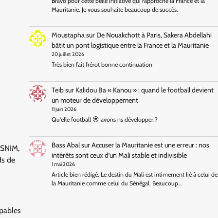
Bravo pour cette belle initiative qui rapproche la France et la
Mauritanie. Je vous souhaite beaucoup de succès.
Moustapha
sur
De Nouakchott à Paris, Sakera Abdellahi
bâtit un pont logistique entre la France et la Mauritanie
20 juillet 2026
Très bien fait frérot bonne continuation
Teib
sur
Kalidou Ba « Kanou » : quand le football devient
un moteur de développement
11 juin 2026
Qu'elle football
avons ns développer.?
Bass Abal
sur
Accuser la Mauritanie est une erreur : nos
 SNIM,
intérêts sont ceux d’un Mali stable et indivisible
ds de
1 mai 2026
Article bien rédigé. Le destin du Mali est intimement lié à celui de
la Mauritanie comme celui du Sénégal. Beaucoup…
apables