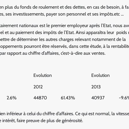
 en plus du fonds de roulement et des dettes, en cas de besoin, à fa
elles, ses investissements, payer son personnel et ses impôts.etc …
tairement nationaux est le premier employeur après l’Etat, nous av
el et au paiement des impôts de l’Etat. Ainsi apparaîtra leur poids r
ermettre de déterminer les autres charges relevant notamment de la
ppements pourront être réservés, dans cette étude, à la rentabilit
ar rapport au chiffre d’affaires, c’est-à-dire aux ventes.
Evolution
Evolution
2012
2013
2.6%
44870
61.43%
40937
-9.6
nférieur à celui du chiffre d’affaires. Ce qui est normal, la vitess
 intérêt, faire preuve de plus de générosité.