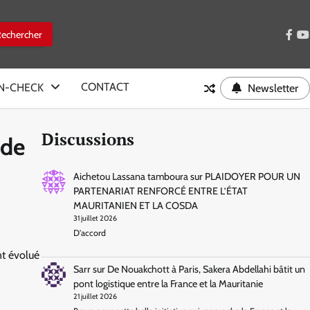
face
y
CONTACT
IN-CHECK
Newsletter
Discussions
 de
Aichetou Lassana tamboura
sur
PLAIDOYER POUR UN
PARTENARIAT RENFORCÉ ENTRE L’ÉTAT
MAURITANIEN ET LA COSDA
31 juillet 2026
D'accord
nt évolué
Sarr
sur
De Nouakchott à Paris, Sakera Abdellahi bâtit un
pont logistique entre la France et la Mauritanie
21 juillet 2026