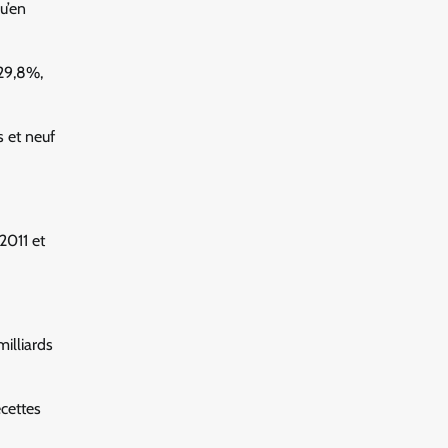
qu’en
229,8%,
s et neuf
2011 et
milliards
ecettes