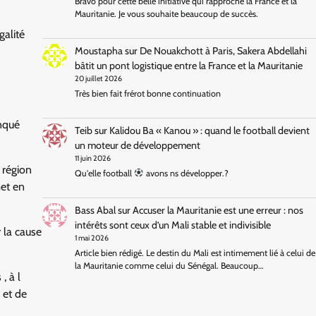
Bravo pour cette belle initiative qui rapproche la France et la
Mauritanie. Je vous souhaite beaucoup de succès.
galité
Moustapha
sur
De Nouakchott à Paris, Sakera Abdellahi
bâtit un pont logistique entre la France et la Mauritanie
20 juillet 2026
Très bien fait frérot bonne continuation
nqué
Teib
sur
Kalidou Ba « Kanou » : quand le football devient
un moteur de développement
11 juin 2026
 région
Qu'elle football
avons ns développer.?
et en
Bass Abal
sur
Accuser la Mauritanie est une erreur : nos
intérêts sont ceux d’un Mali stable et indivisible
 la cause
1 mai 2026
Article bien rédigé. Le destin du Mali est intimement lié à celui de
la Mauritanie comme celui du Sénégal. Beaucoup…
, à l
 et de