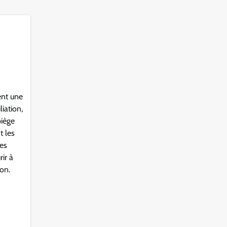
ent une
liation,
piège
t les
es
rir à
ion.