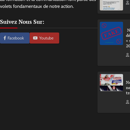
volets fondamentaux de notre action.
Suivez Nous Sur:
N
d
Facebook
Youtube
«
2
N
ne
tr