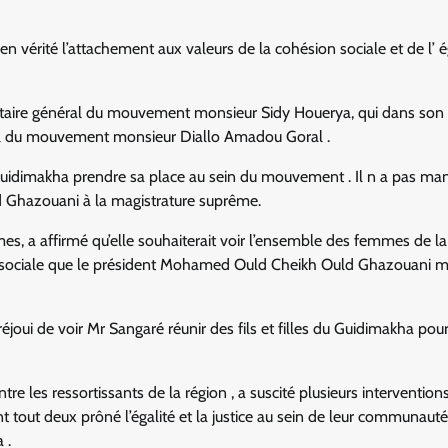
 vérité l’attachement aux valeurs de la cohésion sociale et de l’ é
crétaire général du mouvement monsieur Sidy Houerya, qui dans son
nal du mouvement monsieur Diallo Amadou Goral .
Guidimakha prendre sa place au sein du mouvement . Il n a pas ma
d Ghazouani à la magistrature suprême.
s, a affirmé qu’elle souhaiterait voir l’ensemble des femmes de la
on sociale que le président Mohamed Ould Cheikh Ould Ghazouani m
oui de voir Mr Sangaré réunir des fils et filles du Guidimakha pour
e les ressortissants de la région , a suscité plusieurs interventions 
tout deux prôné l’égalité et la justice au sein de leur communauté
 .