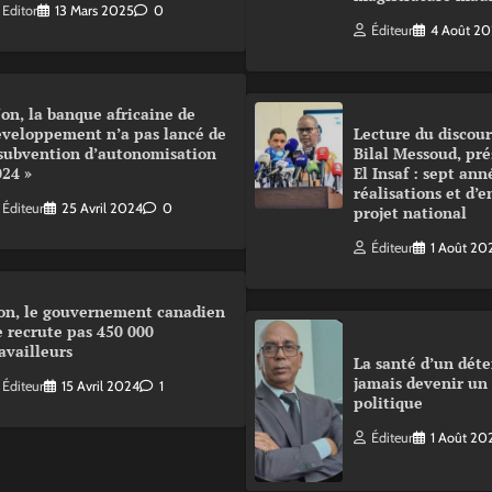
Editor
13 Mars 2025
0
Éditeur
4 Août 2
on, la banque africaine de
éveloppement n’a pas lancé de
Lecture du disco
 subvention d’autonomisation
Bilal Messoud, pré
024 »
El Insaf : sept ann
réalisations et d’
Éditeur
25 Avril 2024
0
projet national
Éditeur
1 Août 20
on, le gouvernement canadien
 recrute pas 450 000
availleurs
La santé d’un déte
jamais devenir un
Éditeur
15 Avril 2024
1
politique
Éditeur
1 Août 20