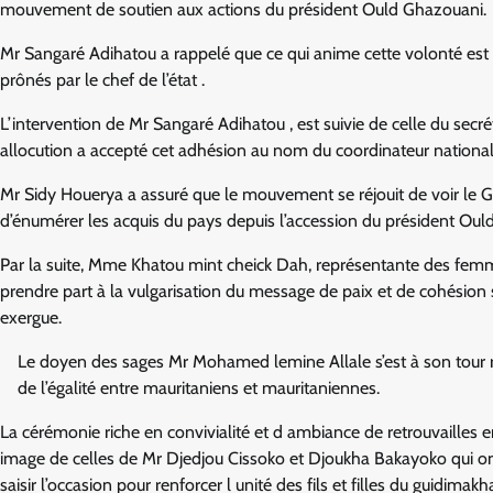
mouvement de soutien aux actions du président Ould Ghazouani.
Mr Sangaré Adihatou a rappelé que ce qui anime cette volonté est en
prônés par le chef de l’état .
L’intervention de Mr Sangaré Adihatou , est suivie de celle du se
allocution a accepté cet adhésion au nom du coordinateur natio
Mr Sidy Houerya a assuré que le mouvement se réjouit de voir le 
d’énumérer les acquis du pays depuis l’accession du président Oul
Par la suite, Mme Khatou mint cheick Dah, représentante des femme
prendre part à la vulgarisation du message de paix et de cohési
exergue.
Le doyen des sages Mr Mohamed lemine Allale s’est à son tour réj
de l’égalité entre mauritaniens et mauritaniennes.
La cérémonie riche en convivialité et d ambiance de retrouvailles entr
image de celles de Mr Djedjou Cissoko et Djoukha Bakayoko qui ont 
saisir l’occasion pour renforcer l unité des fils et filles du guidimakha