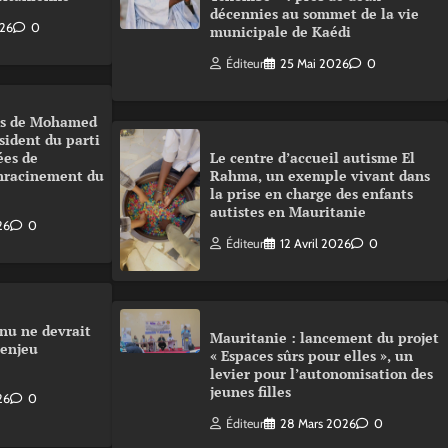
décennies au sommet de la vie
026
0
municipale de Kaédi
Éditeur
25 Mai 2026
0
urs de Mohamed
sident du parti
ées de
Le centre d’accueil autisme El
enracinement du
Rahma, un exemple vivant dans
la prise en charge des enfants
autistes en Mauritanie
26
0
Éditeur
12 Avril 2026
0
nu ne devrait
Mauritanie : lancement du projet
 enjeu
« Espaces sûrs pour elles », un
levier pour l’autonomisation des
jeunes filles
26
0
Éditeur
28 Mars 2026
0