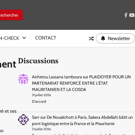
face
y
CONTACT
IN-CHECK
Newsletter
Discussions
nent
Aichetou Lassana tamboura
sur
PLAIDOYER POUR UN
PARTENARIAT RENFORCÉ ENTRE L’ÉTAT
MAURITANIEN ET LA COSDA
31 juillet 2026
D'accord
é et ses
Sarr
sur
De Nouakchott à Paris, Sakera Abdellahi bâtit un
pont logistique entre la France et la Mauritanie
21 juillet 2026
au