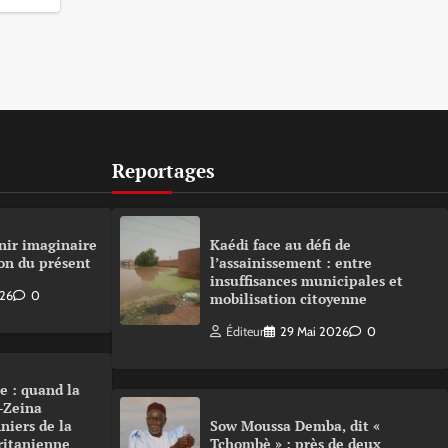
Reportages
nir imaginaire
Kaédi face au défi de
on du présent
l’assainissement : entre
insuffisances municipales et
026
0
mobilisation citoyenne
Éditeur
29 Mai 2026
0
e : quand la
-Zeina
niers de la
Sow Moussa Demba, dit «
ritanienne
Tchombè » : près de deux