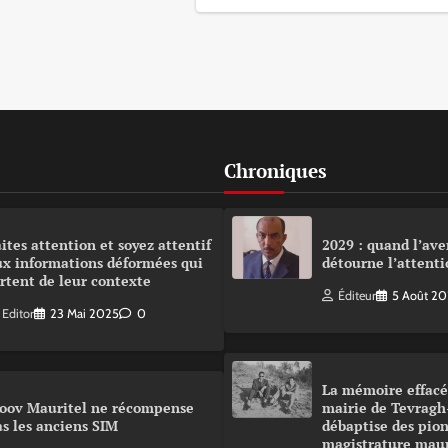
Chroniques
ites attention et soyez attentif
2029 : quand l’ave
ux informations déformées qui
détourne l’attenti
rtent de leur contexte
Éditeur
5 Août 2
Editor
23 Mai 2025
0
La mémoire effacé
oov Mauritel ne récompense
mairie de Tevragh
s les anciens SIM
débaptise des pion
magistrature mau