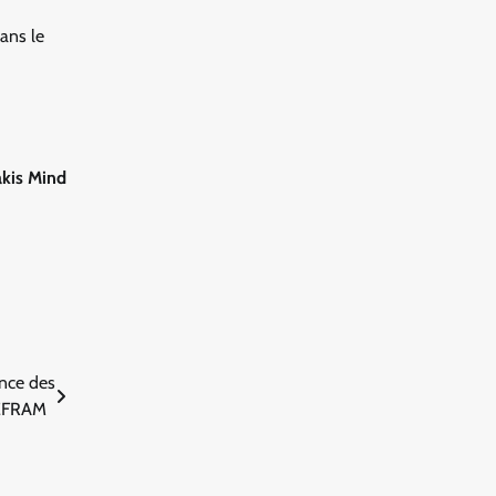
ans le
akis Mind
nce des
 REFRAM