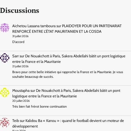
Discussions
Aichetou Lassana tamboura
sur
PLAIDOYER POUR UN PARTENARIAT
RENFORCÉ ENTRE L’ÉTAT MAURITANIEN ET LA COSDA
31 juillet 2026
D'accord
Sarr
sur
De Nouakchott à Paris, Sakera Abdellahi bâtit un pont logistique
entre la France et la Mauritanie
21 juillet 2026
Bravo pour cette belle initiative qui rapproche la France et la Mauritanie. Je vous
souhaite beaucoup de succès.
Moustapha
sur
De Nouakchott à Paris, Sakera Abdellahi bâtit un pont
logistique entre la France et la Mauritanie
20 juillet 2026
Très bien fait frérot bonne continuation
Teib
sur
Kalidou Ba « Kanou » : quand le football devient un moteur de
développement
11 juin 2026