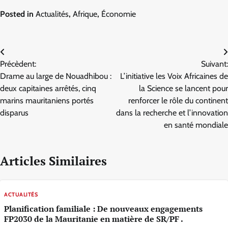
Posted in
Actualités
,
Afrique
,
Économie
Navigation
Précèdent:
Suivant:
de
Drame au large de Nouadhibou :
L’initiative les Voix Africaines de
l’article
deux capitaines arrêtés, cinq
la Science se lancent pour
marins mauritaniens portés
renforcer le rôle du continent
disparus
dans la recherche et l’innovation
en santé mondiale
Articles Similaires
ACTUALITÉS
Planification familiale : De nouveaux engagements
FP2030 de la Mauritanie en matière de SR/PF .