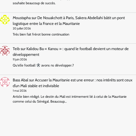
souhaite beaucoup de succès.
Moustapha
sur
De Nouakchott à Paris, Sakera Abdellahi bâtit un pont
logistique entre la France et la Mauritanie
20 juillet 2026
Très bien fait frérot bonne continuation
Teib
sur
Kalidou Ba « Kanou » : quand le football devient un moteur de
développement
11 juin 2026
Qu'elle football
avons ns développer.?
Bass Abal
sur
Accuser la Mauritanie est une erreur : nos intérêts sont ceux
d’un Mali stable et indivisible
1 mai 2026
Article bien rédigé. Le destin du Mali est intimement lié à celui de la Mauritanie
comme celui du Sénégal. Beaucoup…