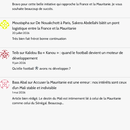
Bravo pour cette belle initiative qui rapproche la France et la Mauritanie. Je vous
souhaite beaucoup de succès.
Moustapha
sur
De Nouakchott à Paris, Sakera Abdellahi bâtit un pont
logistique entre la France et la Mauritanie
20 juillet 2026
Très bien fait frérot bonne continuation
Teib
sur
Kalidou Ba « Kanou » : quand le football devient un moteur de
développement
11 juin 2026
Qu'elle football
avons ns développer.?
Bass Abal
sur
Accuser la Mauritanie est une erreur : nos intérêts sont ceux
d’un Mali stable et indivisible
1 mai 2026
Article bien rédigé. Le destin du Mali est intimement lié à celui de la Mauritanie
comme celui du Sénégal. Beaucoup…