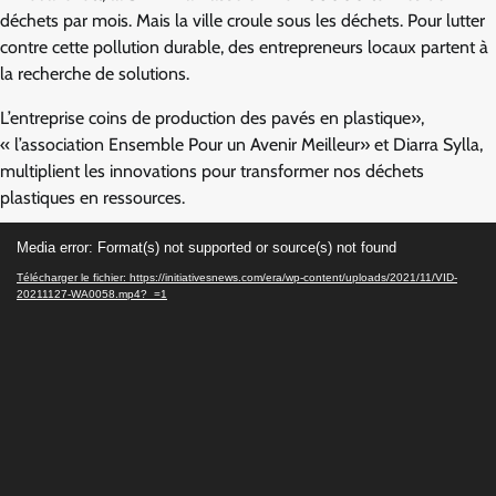
déchets par mois. Mais la ville croule sous les déchets. Pour lutter
contre cette pollution durable, des entrepreneurs locaux partent à
la recherche de solutions.
L’entreprise coins de production des pavés en plastique»,
« l’association Ensemble Pour un Avenir Meilleur» et Diarra Sylla,
multiplient les innovations pour transformer nos déchets
plastiques en ressources.
Lecteur
Media error: Format(s) not supported or source(s) not found
vidéo
Télécharger le fichier: https://initiativesnews.com/era/wp-content/uploads/2021/11/VID-
20211127-WA0058.mp4?_=1