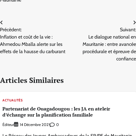
Navigation
Précèdent:
Suivant:
de
Inflation et coût de la vie :
Le dialogue national en
l’article
Ahmedou Mballa alerte sur les
Mauritanie : entre avancée
effets de la hausse du carburant
procédurale et épreuve de
confiance
Articles Similaires
ACTUALITÉS
Partenariat de Ouagadougou : les JA en ateleir
d’échange sur la planification familiale
Éditeur
0
14 Décembre 2021
Le Réseau des Jeunes Ambassadeurs de la SR/PF de Mauritanie