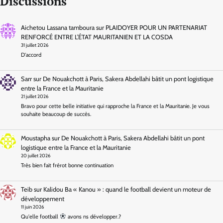
Discussions
Aichetou Lassana tamboura
sur
PLAIDOYER POUR UN PARTENARIAT
RENFORCÉ ENTRE L’ÉTAT MAURITANIEN ET LA COSDA
31 juillet 2026
D'accord
Sarr
sur
De Nouakchott à Paris, Sakera Abdellahi bâtit un pont logistique
entre la France et la Mauritanie
21 juillet 2026
Bravo pour cette belle initiative qui rapproche la France et la Mauritanie. Je vous
souhaite beaucoup de succès.
Moustapha
sur
De Nouakchott à Paris, Sakera Abdellahi bâtit un pont
logistique entre la France et la Mauritanie
20 juillet 2026
Très bien fait frérot bonne continuation
Teib
sur
Kalidou Ba « Kanou » : quand le football devient un moteur de
développement
11 juin 2026
Qu'elle football
avons ns développer.?