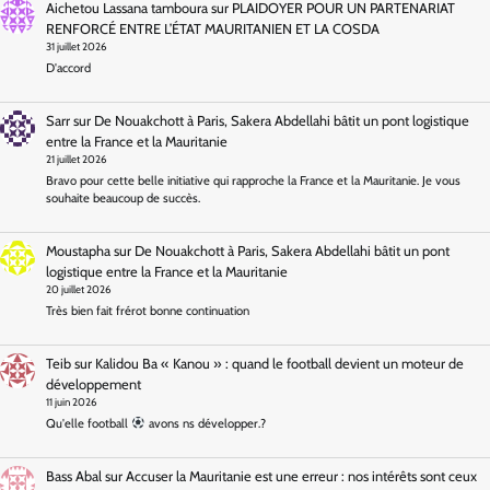
Aichetou Lassana tamboura
sur
PLAIDOYER POUR UN PARTENARIAT
RENFORCÉ ENTRE L’ÉTAT MAURITANIEN ET LA COSDA
31 juillet 2026
D'accord
Sarr
sur
De Nouakchott à Paris, Sakera Abdellahi bâtit un pont logistique
entre la France et la Mauritanie
21 juillet 2026
Bravo pour cette belle initiative qui rapproche la France et la Mauritanie. Je vous
souhaite beaucoup de succès.
Moustapha
sur
De Nouakchott à Paris, Sakera Abdellahi bâtit un pont
logistique entre la France et la Mauritanie
20 juillet 2026
Très bien fait frérot bonne continuation
Teib
sur
Kalidou Ba « Kanou » : quand le football devient un moteur de
développement
11 juin 2026
Qu'elle football
avons ns développer.?
Bass Abal
sur
Accuser la Mauritanie est une erreur : nos intérêts sont ceux