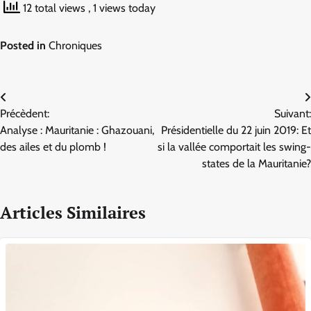
12 total views
, 1 views today
Posted in
Chroniques
Navigation
Précèdent:
Suivant:
de
Analyse : Mauritanie : Ghazouani,
Présidentielle du 22 juin 2019: Et
l’article
des ailes et du plomb !
si la vallée comportait les swing-
states de la Mauritanie?
Articles Similaires