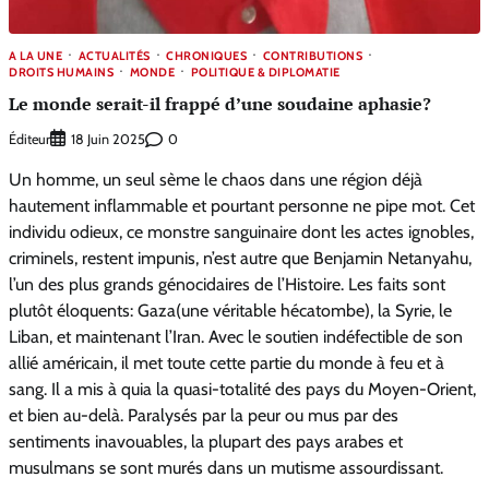
A LA UNE
ACTUALITÉS
CHRONIQUES
CONTRIBUTIONS
DROITS HUMAINS
MONDE
POLITIQUE & DIPLOMATIE
Le monde serait-il frappé d’une soudaine aphasie?
Éditeur
0
18 Juin 2025
Un homme, un seul sème le chaos dans une région déjà
hautement inflammable et pourtant personne ne pipe mot. Cet
individu odieux, ce monstre sanguinaire dont les actes ignobles,
criminels, restent impunis, n’est autre que Benjamin Netanyahu,
l’un des plus grands génocidaires de l’Histoire. Les faits sont
plutôt éloquents: Gaza(une véritable hécatombe), la Syrie, le
Liban, et maintenant l’Iran. Avec le soutien indéfectible de son
allié américain, il met toute cette partie du monde à feu et à
sang. Il a mis à quia la quasi-totalité des pays du Moyen-Orient,
et bien au-delà. Paralysés par la peur ou mus par des
sentiments inavouables, la plupart des pays arabes et
musulmans se sont murés dans un mutisme assourdissant.