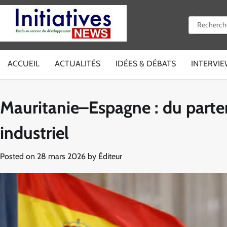
Skip
to
Rechercher 
content
ACCUEIL
ACTUALITÉS
IDÉES & DÉBATS
INTERVI
Mauritanie–Espagne : du parten
industriel
Posted on
28 mars 2026
by
Éditeur