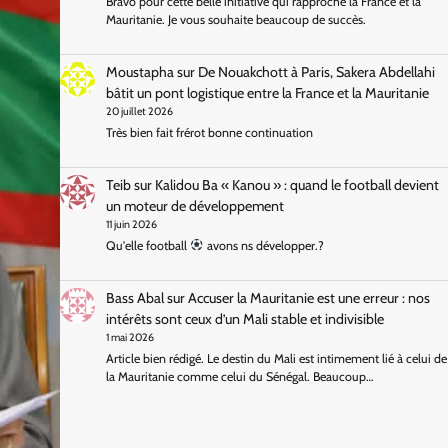
Bravo pour cette belle initiative qui rapproche la France et la
Mauritanie. Je vous souhaite beaucoup de succès.
Moustapha
sur
De Nouakchott à Paris, Sakera Abdellahi
bâtit un pont logistique entre la France et la Mauritanie
20 juillet 2026
Très bien fait frérot bonne continuation
Teib
sur
Kalidou Ba « Kanou » : quand le football devient
un moteur de développement
11 juin 2026
Qu'elle football
avons ns développer.?
Bass Abal
sur
Accuser la Mauritanie est une erreur : nos
intérêts sont ceux d’un Mali stable et indivisible
1 mai 2026
Article bien rédigé. Le destin du Mali est intimement lié à celui de
la Mauritanie comme celui du Sénégal. Beaucoup…