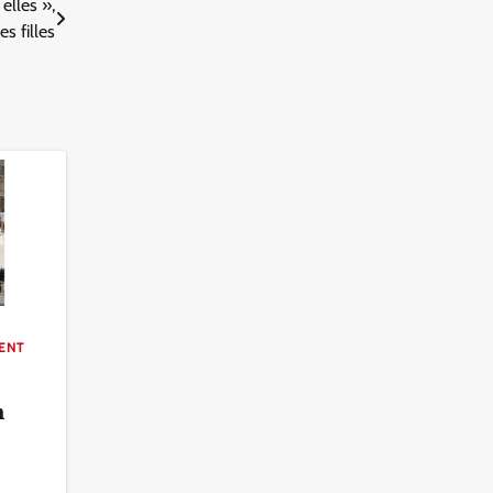
elles »,
s filles
MENT
n