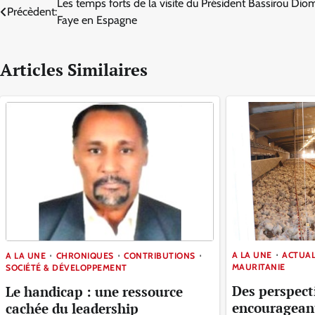
Navigation
Les temps forts de la visite du Président Bassirou Di
Précèdent:
Faye en Espagne
de
l’article
Articles Similaires
A LA UNE
ACTUAL
A LA UNE
CHRONIQUES
CONTRIBUTIONS
MAURITANIE
SOCIÉTÉ & DÉVELOPPEMENT
Des perspect
Le handicap : une ressource
encourageante
cachée du leadership