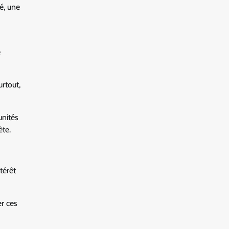
té, une
e
rtout,
unités
ète.
térêt
er ces