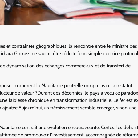
s et contraintes géographiques, la rencontre entre le ministre des
árbara Gómez, ne saurait être réduite à un simple exercice protocol
n, de dynamisation des échanges commerciaux et de transfert de
’impose : comment la Mauritanie peut-elle rompre avec son statut
ducteur de valeur ?Durant des décennies, le pays a vécu ce parado
e faiblesse chronique en transformation industrielle. Le fer est extr
ur ajoutée.Aujourd’hui, un frémissement semble émerger, sinon une 
auritanie connaît une évolution encourageante. Certes, les défis st
s affirmée de promouvoir l’investissement, accompagnée de réform