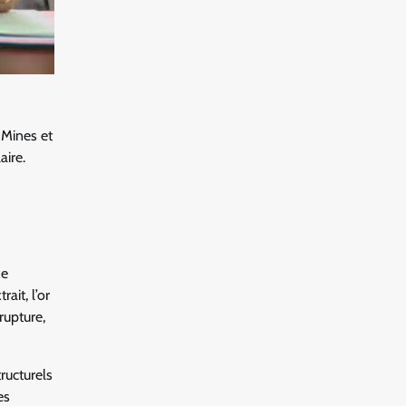
 Mines et
aire.
xe
ait, l’or
rupture,
ructurels
es