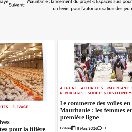
omaye
Mauritanie : lancement du projet « Espaces sûrs pour 
Suivant:
un levier pour l’autonomisation des jeune
A LA UNE
ACTUALITÉS
MAURITANIE
REPORTAGES
SOCIÉTÉ & DÉVELOPPE
Le commerce des voiles en
ITÉS
ÉLEVAGE
Mauritanie : les femmes e
première ligne
ives
s pour la filière
Éditeur
0
8 Mars 2026