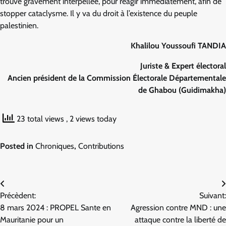
trouve gravement interpellée, pour réagir immédiatement, afin de
stopper cataclysme. Il y va du droit à l’existence du peuple
palestinien.
Khalilou Youssoufi TANDIA
Juriste & Expert électoral
Ancien président de la Commission Électorale Départementale
de Ghabou (Guidimakha)
23 total views
, 2 views today
Posted in
Chroniques
,
Contributions
Navigation
Précèdent:
Suivant:
de
8 mars 2024 : PROPEL Sante en
Agression contre MND : une
l’article
Mauritanie pour un
attaque contre la liberté de