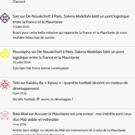
D'accord
Sarr
sur
De Nouakchott à Paris, Sakera Abdellahi bâtit un pont logistique
entre la France et la Mauritanie
21 juillet 2026
Bravo pour cette belle initiative qui rapproche la France et la Mauritanie. Je vous
souhaite beaucoup de succès.
Moustapha
sur
De Nouakchott à Paris, Sakera Abdellahi bâtit un pont
logistique entre la France et la Mauritanie
20 juillet 2026
Très bien fait frérot bonne continuation
Teib
sur
Kalidou Ba « Kanou » : quand le football devient un moteur de
développement
11 juin 2026
Qu'elle football
avons ns développer.?
Bass Abal
sur
Accuser la Mauritanie est une erreur : nos intérêts sont ceux
d’un Mali stable et indivisible
1 mai 2026
Article bien rédigé. Le destin du Mali est intimement lié à celui de la Mauritanie