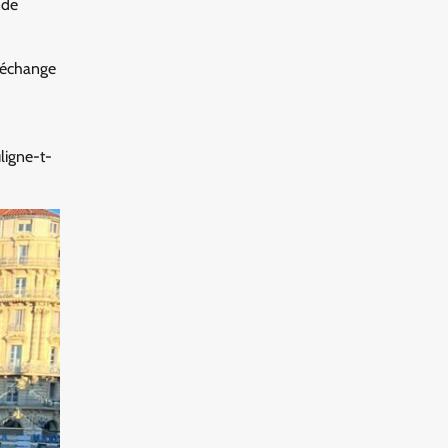
nde
n échange
ligne-t-