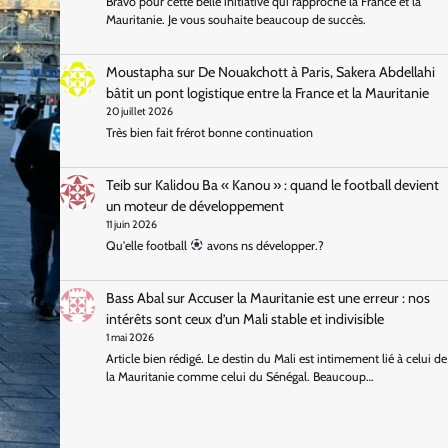
Bravo pour cette belle initiative qui rapproche la France et la
Mauritanie. Je vous souhaite beaucoup de succès.
Moustapha
sur
De Nouakchott à Paris, Sakera Abdellahi
bâtit un pont logistique entre la France et la Mauritanie
20 juillet 2026
Très bien fait frérot bonne continuation
Teib
sur
Kalidou Ba « Kanou » : quand le football devient
un moteur de développement
11 juin 2026
Qu'elle football
avons ns développer.?
Bass Abal
sur
Accuser la Mauritanie est une erreur : nos
intérêts sont ceux d’un Mali stable et indivisible
1 mai 2026
Article bien rédigé. Le destin du Mali est intimement lié à celui de
la Mauritanie comme celui du Sénégal. Beaucoup…