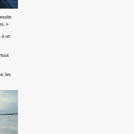
essite
es. »
s à un
rtout
e, les