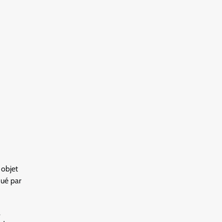
 objet
qué par
a