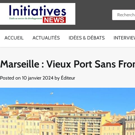
Skip
to
Rechercher 
content
ACCUEIL
ACTUALITÉS
IDÉES & DÉBATS
INTERVI
Marseille : Vieux Port Sans Fro
Posted on
10 janvier 2024
by
Éditeur