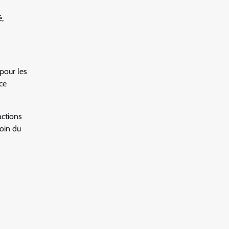
é,
 pour les
ice
actions
oin du