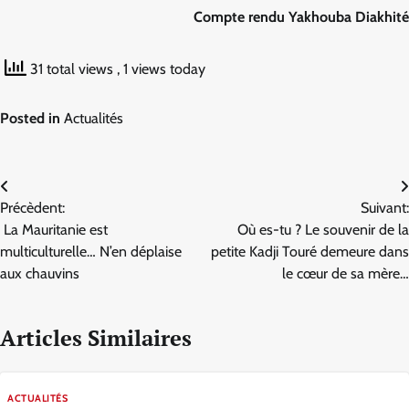
Compte rendu Yakhouba Diakhité
31 total views
, 1 views today
Posted in
Actualités
Navigation
Précèdent:
Suivant:
de
La Mauritanie est
Où es-tu ? Le souvenir de la
l’article
multiculturelle… N’en déplaise
petite Kadji Touré demeure dans
aux chauvins
le cœur de sa mère…
Articles Similaires
ACTUALITÉS