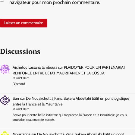
navigateur pour mon prochain commentaire.
Discussions
Aichetou Lassana tamboura
sur
PLAIDOYER POUR UN PARTENARIAT
RENFORCÉ ENTRE L’ÉTAT MAURITANIEN ET LA COSDA
31 juillet 2026
D'accord
Sarr
sur
De Nouakchott à Paris, Sakera Abdellahi bâtit un pont logistique
entre la France et la Mauritanie
21 juillet 2026
Bravo pour cette belle initiative qui rapproche la France et la Mauritanie. Je vous
souhaite beaucoup de succès.
Moustapha
sur
De Nouakchott à Paris, Sakera Abdellahi bâtit un pont