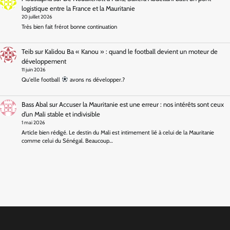
logistique entre la France et la Mauritanie
20 juillet 2026
Très bien fait frérot bonne continuation
Teib
sur
Kalidou Ba « Kanou » : quand le football devient un moteur de
développement
11 juin 2026
Qu'elle football
avons ns développer.?
Bass Abal
sur
Accuser la Mauritanie est une erreur : nos intérêts sont ceux
d’un Mali stable et indivisible
1 mai 2026
Article bien rédigé. Le destin du Mali est intimement lié à celui de la Mauritanie
comme celui du Sénégal. Beaucoup…