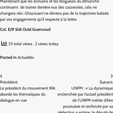
Maintenant que les écrivains et les blogueurs du dimanche
continuent de trainer derrière eux des casseroles, cela ne
changera rien. Ghazouani ne déviera pas de la trajectoire balisée
par ses engagements qu’il respecte à la lettre.
Col. E/R Sidi Ould Guenvoud
33 total views
, 2 views today
Posted in
Actualités
Navigation
Précèdent:
Suivant:
de
Le président du mouvement IRA
UNPM : « La dynamique
l’article
aborde les thématiques du
enclenchée par l’actuel président
dialogue en vue
de l’UNPM mérite d’être
poursuivie et renforcée par sa
réélection » estime, le député de