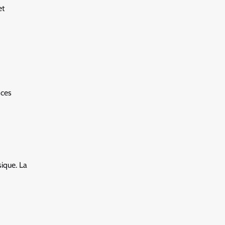
et
nces
sique. La