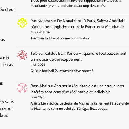
Bravo pour cette belle initiative qui rapproche la France et la
Mauritanie. Je vous souhaite beaucoup de succès.
 Secteur
Moustapha
sur
De Nouakchott à Paris, Sakera Abdellahi
bâtit un pont logistique entre la France et la Mauritanie
20 juillet 2026
Très bien fait frérot bonne continuation
bus
Teib
sur
Kalidou Ba « Kanou » : quand le football devient
ur la
un moteur de développement
c le cas
11 juin 2026
Qu'elle football
avons ns développer.?
es
Bass Abal
sur
Accuser la Mauritanie est une erreur : nos
intérêts sont ceux d’un Mali stable et indivisible
1 mai 2026
GPS sans
Article bien rédigé. Le destin du Mali est intimement lié à celui de
a cyber
la Mauritanie comme celui du Sénégal. Beaucoup…
 faux