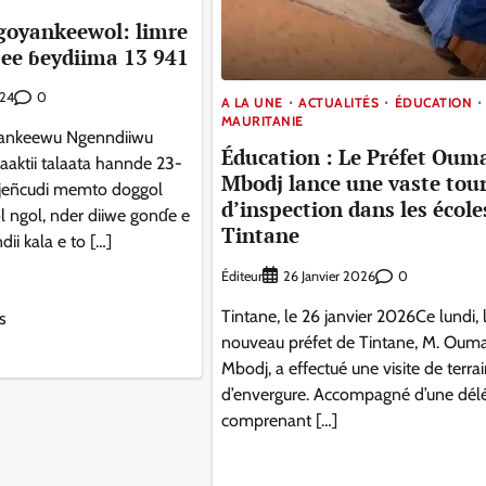
goyankeewol: limre
ɓee ɓeydiima 13 941
0
024
A LA UNE
ACTUALITÉS
ÉDUCATION
MAURITANIE
nkeewu Ngenndiiwu
Éducation : Le Préfet Oum
saaktii talaata hannde 23-
Mbodj lance une vaste tou
jeñcudi memto doggol
d’inspection dans les école
ngol, nder diiwe gonɗe e
Tintane
ii kala e to […]
Éditeur
0
26 Janvier 2026
Tintane, le 26 janvier 2026Ce lundi, 
s
nouveau préfet de Tintane, M. Oum
Mbodj, a effectué une visite de terra
d’envergure. Accompagné d’une dél
comprenant […]