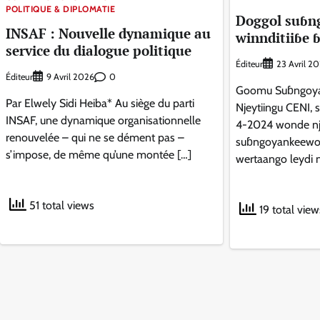
POLITIQUE & DIPLOMATIE
Doggol suɓn
INSAF : Nouvelle dynamique au
winnditiiɓe 
service du dialogue politique
Éditeur
23 Avril 2
Éditeur
0
9 Avril 2026
Goomu Suɓngoya
Par Elwely Sidi Heiba* Au siège du parti
Njeytiingu CENI, 
INSAF, une dynamique organisationnelle
4-2024 wonde n
renouvelée – qui ne se dément pas –
suɓngoyankeewol 
s’impose, de même qu’une montée […]
wertaango leydi nd
51 total views
19 total view