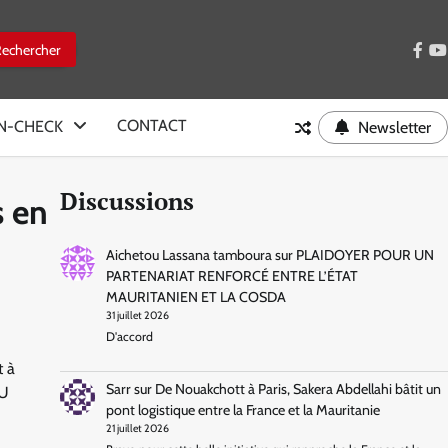
face
y
CONTACT
IN-CHECK
Newsletter
Discussions
s en
Aichetou Lassana tamboura
sur
PLAIDOYER POUR UN
PARTENARIAT RENFORCÉ ENTRE L’ÉTAT
MAURITANIEN ET LA COSDA
31 juillet 2026
D'accord
t à
Sarr
sur
De Nouakchott à Paris, Sakera Abdellahi bâtit un
NU
pont logistique entre la France et la Mauritanie
21 juillet 2026