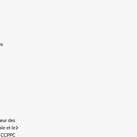
es
cœur des
le et le
a CCPPC