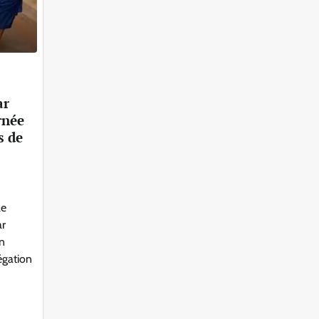
ar
rnée
s de
le
ar
in
égation