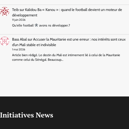
Teib
sur
Kalidou Ba « Kanou » : quand le football devient un moteur de
développement
11 juin 2026
Qu'elle football
avons ns développer.?
Bass Abal
sur
Accuser la Mauritanie est une erreur : nos intérêts sont ceux
d’un Mali stable et indivisible
1 mai 2026
Article bien rédigé. Le destin du Mali est intimement lié à celui de la Mauritanie
comme celui du Sénégal. Beaucoup…
Initiatives News