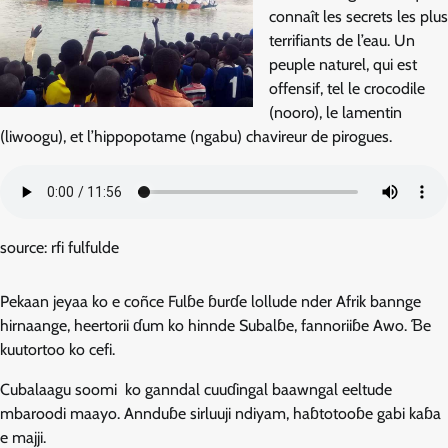
connaît les secrets les plus
terrifiants de l’eau. Un
peuple naturel, qui est
offensif, tel le crocodile
(nooro), le lamentin
(liwoogu), et l’hippopotame (ngabu) chavireur de pirogues.
source: rfi fulfulde
Pekaan jeyaa ko e coñce Fulɓe ɓurɗe lollude nder Afrik bannge
hirnaange, heertorii ɗum ko hinnde Subalɓe, fannoriiɓe Awo. Ɓe
kuutortoo ko cefi.
Cubalaagu soomi ko ganndal cuuɗingal baawngal eeltude
mbaroodi maayo. Annduɓe sirluuji ndiyam, haɓtotooɓe gabi kaɓa
e majji.