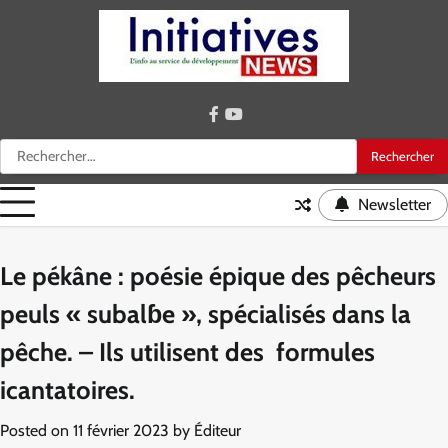
Skip
to
content
facebook
youtube
Rechercher :
Newsletter
Le pékâne : poésie épique des pêcheurs
peuls « subalɓe », spécialisés dans la
pêche. – Ils utilisent des formules
icantatoires.
Posted on
11 février 2023
by
Éditeur