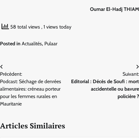
Oumar El-Hadj THIAM
58 total views
, 1 views today
Posted in
Actualités
,
Pulaar
Navigation
Précèdent:
Suivant:
de
Podcast: Séchage de denrées
Editorial : Décès de Soufi : mort
l’article
alimentaires: créneau porteur
accidentelle ou bavure
pour les femmes rurales en
policière ?
Mauritanie
Articles Similaires