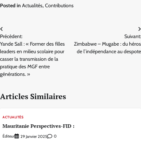
Posted in
Actualités
,
Contributions
Navigation
Précèdent:
Suivant:
de
Yande Sall : « Former des filles
Zimbabwe – Mugabe : du héros
l’article
leaders en milieu scolaire pour
de l’indépendance au despote
casser la transmission de la
pratique des MGF entre
générations. »
Articles Similaires
ACTUALITÉS
Mauritanie Perspectives-FID :
Éditeur
0
29 Janvier 2025