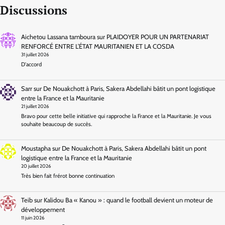
Discussions
Aichetou Lassana tamboura
sur
PLAIDOYER POUR UN PARTENARIAT
RENFORCÉ ENTRE L’ÉTAT MAURITANIEN ET LA COSDA
31 juillet 2026
D'accord
Sarr
sur
De Nouakchott à Paris, Sakera Abdellahi bâtit un pont logistique
entre la France et la Mauritanie
21 juillet 2026
Bravo pour cette belle initiative qui rapproche la France et la Mauritanie. Je vous
souhaite beaucoup de succès.
Moustapha
sur
De Nouakchott à Paris, Sakera Abdellahi bâtit un pont
logistique entre la France et la Mauritanie
20 juillet 2026
Très bien fait frérot bonne continuation
Teib
sur
Kalidou Ba « Kanou » : quand le football devient un moteur de
développement
11 juin 2026