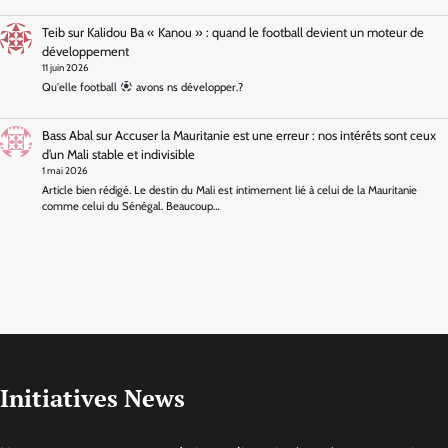
Teib
sur
Kalidou Ba « Kanou » : quand le football devient un moteur de
développement
11 juin 2026
Qu'elle football
avons ns développer.?
Bass Abal
sur
Accuser la Mauritanie est une erreur : nos intérêts sont ceux
d’un Mali stable et indivisible
1 mai 2026
Article bien rédigé. Le destin du Mali est intimement lié à celui de la Mauritanie
comme celui du Sénégal. Beaucoup…
Initiatives News