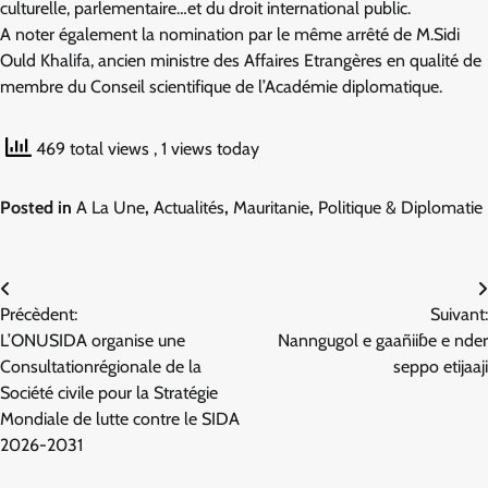
culturelle, parlementaire…et du droit international public.
A noter également la nomination par le même arrêté de M.Sidi
Ould Khalifa, ancien ministre des Affaires Etrangères en qualité de
membre du Conseil scientifique de l’Académie diplomatique.
469 total views
, 1 views today
Posted in
A La Une
,
Actualités
,
Mauritanie
,
Politique & Diplomatie
Navigation
Précèdent:
Suivant:
de
L’ONUSIDA organise une
Nanngugol e gaañiiɓe e nder
l’article
Consultationrégionale de la
seppo etijaaji
Société civile pour la Stratégie
Mondiale de lutte contre le SIDA
2026-2031