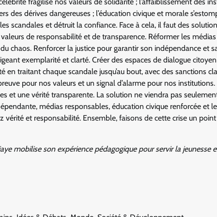
ébrité fragilise nos valeurs de solidarité ; l’affaiblissement des ins
ers des dérives dangereuses ; l’éducation civique et morale s’estom
les scandales et détruit la confiance. Face à cela, il faut des solution
s valeurs de responsabilité et de transparence. Réformer les médias
 du chaos. Renforcer la justice pour garantir son indépendance et s
xigeant exemplarité et clarté. Créer des espaces de dialogue citoye
ité en traitant chaque scandale jusqu’au bout, avec des sanctions cla
épreuve pour nos valeurs et un signal d’alarme pour nos institutions.
des et une vérité transparente. La solution ne viendra pas seulemen
indépendante, médias responsables, éducation civique renforcée et l
 vérité et responsabilité. Ensemble, faisons de cette crise un point
ye mobilise son expérience pédagogique pour servir la jeunesse e