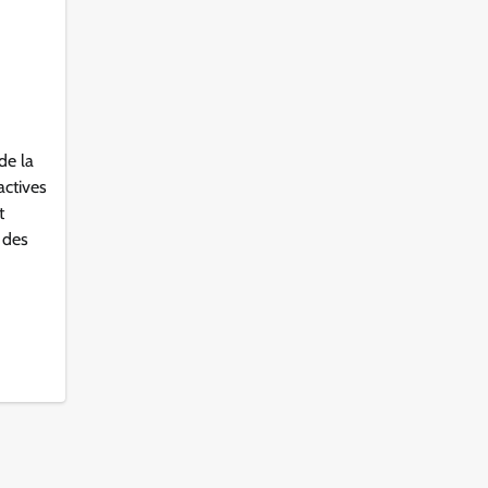
de la
actives
t
 des