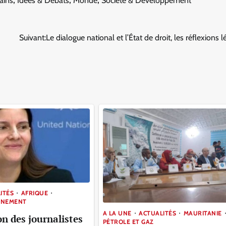
ains
,
Idées & Débats
,
Monde
,
Société & Développement
Suivant:
Le dialogue national et l’État de droit, les réflexions l
ITÉS
AFRIQUE
NNEMENT
A LA UNE
ACTUALITÉS
MAURITANIE
on des journalistes
PÉTROLE ET GAZ