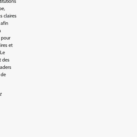
titutions
pe,
s claires
 afin
a
n pour
ires et
 Le
t des
eaders
 de
t