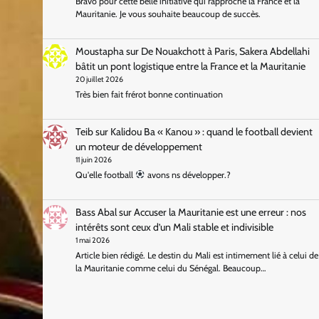
Bravo pour cette belle initiative qui rapproche la France et la
Mauritanie. Je vous souhaite beaucoup de succès.
Moustapha
sur
De Nouakchott à Paris, Sakera Abdellahi
bâtit un pont logistique entre la France et la Mauritanie
20 juillet 2026
Très bien fait frérot bonne continuation
Teib
sur
Kalidou Ba « Kanou » : quand le football devient
un moteur de développement
11 juin 2026
Qu'elle football
avons ns développer.?
Bass Abal
sur
Accuser la Mauritanie est une erreur : nos
intérêts sont ceux d’un Mali stable et indivisible
1 mai 2026
Article bien rédigé. Le destin du Mali est intimement lié à celui de
la Mauritanie comme celui du Sénégal. Beaucoup…