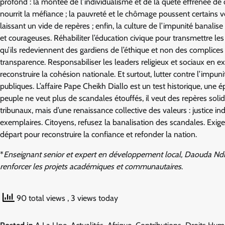
profond : la montée de l’individualisme et de la quête effrénée de cél
nourrit la méfiance ; la pauvreté et le chômage poussent certains v
laissant un vide de repères ; enfin, la culture de l’impunité banalise 
et courageuses. Réhabiliter l’éducation civique pour transmettre le
qu’ils redeviennent des gardiens de l’éthique et non des complices
transparence. Responsabiliser les leaders religieux et sociaux en e
reconstruire la cohésion nationale. Et surtout, lutter contre l’impun
publiques. L’affaire Pape Cheikh Diallo est un test historique, une 
peuple ne veut plus de scandales étouffés, il veut des repères soli
tribunaux, mais d’une renaissance collective des valeurs : justice 
exemplaires. Citoyens, refusez la banalisation des scandales. Exigez
départ pour reconstruire la confiance et refonder la nation.
*
Enseignant senior et expert en développement local, Daouda Ndia
renforcer les projets académiques et communautaires
.
90 total views
, 3 views today