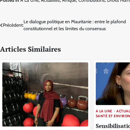
Posted in
A La Une
,
Actualités
,
Afrique
,
Contributions
,
Droits Hum
Navigation
Le dialogue politique en Mauritanie : entre le plafond
Précèdent:
constitutionnel et les limites du consensus
de
l’article
Articles Similaires
A LA UNE
ACTUAL
SANTÉ ET ENVIRO
Sensibilisati