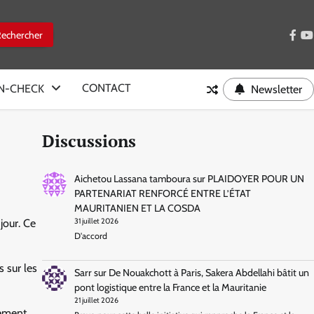
face
y
CONTACT
IN-CHECK
Newsletter
Discussions
Aichetou Lassana tamboura
sur
PLAIDOYER POUR UN
PARTENARIAT RENFORCÉ ENTRE L’ÉTAT
MAURITANIEN ET LA COSDA
jour. Ce
31 juillet 2026
D'accord
 sur les
Sarr
sur
De Nouakchott à Paris, Sakera Abdellahi bâtit un
pont logistique entre la France et la Mauritanie
21 juillet 2026
pement