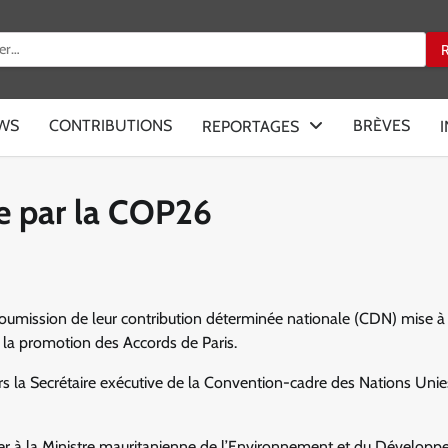
:
EWS
CONTRIBUTIONS
BRÈVES
REPORTAGES
ve par la COP26
 soumission de leur contribution déterminée nationale (CDN) mise à 
s la promotion des Accords de Paris.
rs la Secrétaire exécutive de la Convention-cadre des Nations Unies
ier à la Ministre mauritanienne de l’Environnement et du Dévelop