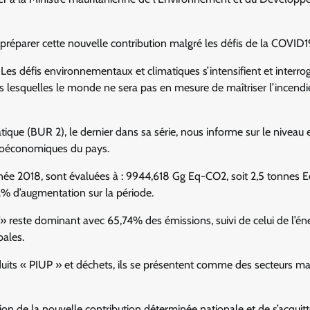
r préparer cette nouvelle contribution malgré les défis de la COVID1
 Les défis environnementaux et climatiques s’intensifient et interro
ns lesquelles le monde ne sera pas en mesure de maîtriser l’incendi
tique (BUR 2), le dernier dans sa série, nous informe sur le niveau 
ocioéconomiques du pays.
nnée 2018, sont évaluées à : 9944,618 Gg Eq-CO2, soit 2,5 tonnes 
2% d’augmentation sur la période.
FAT» reste dominant avec 65,74% des émissions, suivi de celui de l’én
bales.
roduits « PIUP » et déchets, ils se présentent comme des secteurs m
on de la nouvelle contribution déterminée nationale et de s’acquitt