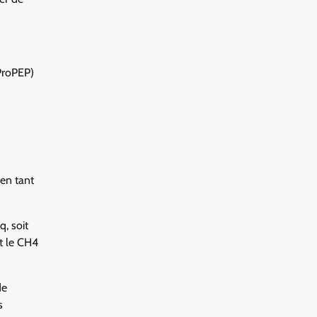
(ProPEP)
 en tant
, soit
t le CH4
de
s