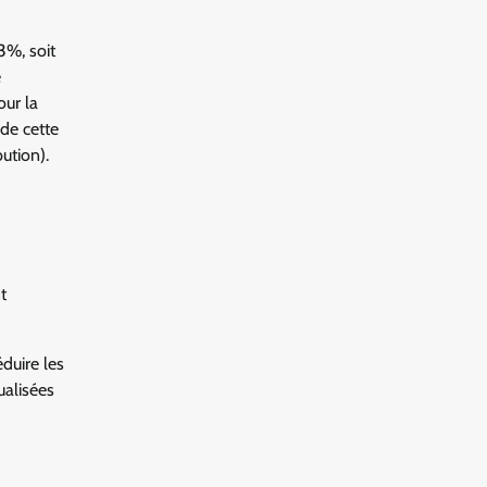
3%, soit
e
our la
de cette
ution).
t
duire les
ualisées