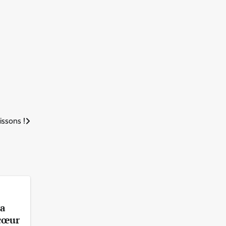
issons !
la
 cœur