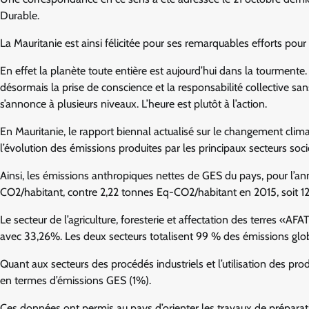
Durable.
La Mauritanie est ainsi félicitée pour ses remarquables efforts pou
En effet la planète toute entière est aujourd’hui dans la tourmente.
désormais la prise de conscience et la responsabilité collective sa
s’annonce à plusieurs niveaux. L’heure est plutôt à l’action.
En Mauritanie, le rapport biennal actualisé sur le changement clima
l’évolution des émissions produites par les principaux secteurs s
Ainsi, les émissions anthropiques nettes de GES du pays, pour l’a
CO2/habitant, contre 2,22 tonnes Eq-CO2/habitant en 2015, soit 1
Le secteur de l’agriculture, foresterie et affectation des terres «A
avec 33,26%. Les deux secteurs totalisent 99 % des émissions glo
Quant aux secteurs des procédés industriels et l’utilisation des p
en termes d’émissions GES (1%).
Ces données ont permis au pays d’orienter les travaux de préparati