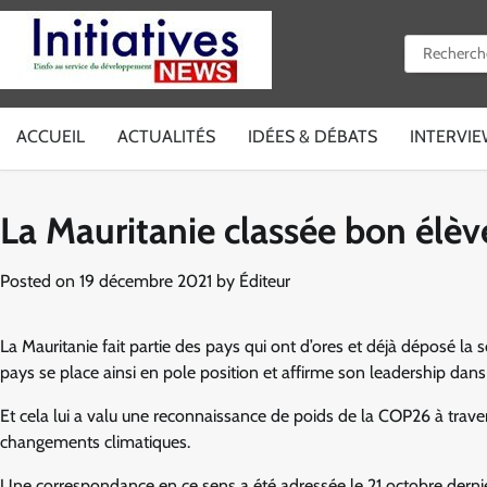
Skip
to
Rechercher 
content
ACCUEIL
ACTUALITÉS
IDÉES & DÉBATS
INTERVI
La Mauritanie classée bon élè
Posted on
19 décembre 2021
by
Éditeur
La Mauritanie fait partie des pays qui ont d’ores et déjà déposé la
pays se place ainsi en pole position et affirme son leadership dan
Et cela lui a valu une reconnaissance de poids de la COP26 à trave
changements climatiques.
Une correspondance en ce sens a été adressée le 21 octobre dern