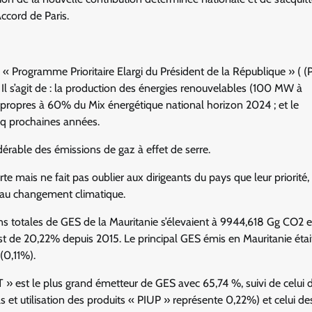
ccord de Paris.
du « Programme Prioritaire Elargi du Président de la République » ( 
Il s’agit de : la production des énergies renouvelables (100 MW à
ropres à 60% du Mix énergétique national horizon 2024 ; et le
nq prochaines années.
rable des émissions de gaz à effet de serre.
rte mais ne fait pas oublier aux dirigeants du pays que leur priorité,
 au changement climatique.
ns totales de GES de la Mauritanie s’élevaient à 9944,618 Gg CO2 eq
 de 20,22% depuis 2015. Le principal GES émis en Mauritanie étai
(0,11%).
FAT » est le plus grand émetteur de GES avec 65,74 %, suivi de celui 
 et utilisation des produits « PIUP » représente 0,22%) et celui de