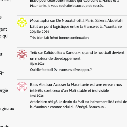
Bravo pour cette belle initiative qui rapproche la France et la
Mauritanie. Je vous souhaite beaucoup de succès.
9.
Moustapha
sur
De Nouakchott à Paris, Sakera Abdellahi
bâtit un pont logistique entre la France et la Mauritanie
gent
20 juillet 2026
e qui
Très bien fait frérot bonne continuation
Teib
sur
Kalidou Ba « Kanou » : quand le football devient
et
un moteur de développement
11 juin 2026
Qu'elle football
avons ns développer.?
Eq-
Bass Abal
sur
Accuser la Mauritanie est une erreur : nos
ergie
intérêts sont ceux d’un Mali stable et indivisible
1 mai 2026
Article bien rédigé. Le destin du Mali est intimement lié à celui de
la Mauritanie comme celui du Sénégal. Beaucoup…
arginaux
er de