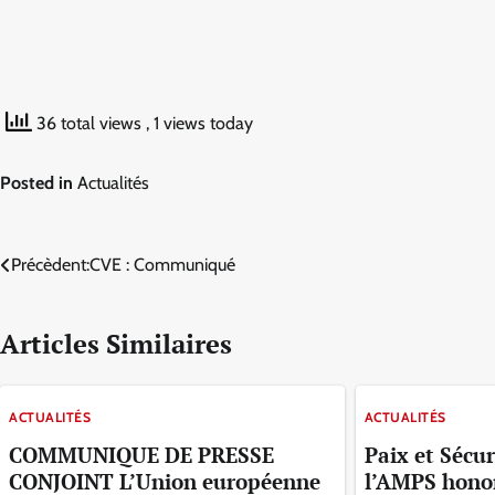
36 total views
, 1 views today
Posted in
Actualités
Navigation
Précèdent:
CVE : Communiqué
de
Articles Similaires
l’article
ACTUALITÉS
ACTUALITÉS
COMMUNIQUE DE PRESSE
Paix et Sécur
CONJOINT L’Union européenne
l’AMPS honor