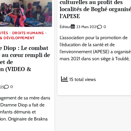
culturelles au profit des
localités de Boghé organis
l’APESE
Éditeur
0
23 Mars 2021
ITÉS
DROITS HUMAINS
L’association pour la promotion de
 & DÉVELOPPEMENT
l’éducation de la santé et de
 Diop : Le combat
l’environnement (APESE) a organisé 
 au cœur rempli de
mars 2021 dans son siège à Touldé, 
et de
on (VIDEO &
15 total views
0
025
ngagement de sa mère dans
 Dramne Diop a fait de
 enfants démunis et
ion. Originaire de Brakna