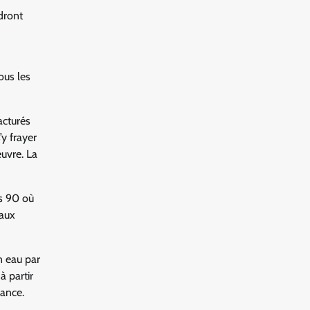
dront
ous les
acturés
’y frayer
uvre. La
es 90 où
 aux
n eau par
à partir
sance.