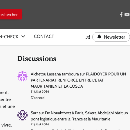
face
y
CONTACT
IN-CHECK
Newsletter
Discussions
Aichetou Lassana tamboura
sur
PLAIDOYER POUR UN
PARTENARIAT RENFORCÉ ENTRE L’ÉTAT
MAURITANIEN ET LA COSDA
ment,
31 juillet 2026
D'accord
centre
s et une
Sarr
sur
De Nouakchott à Paris, Sakera Abdellahi bâtit un
pont logistique entre la France et la Mauritanie
 vivre,
21 juillet 2026