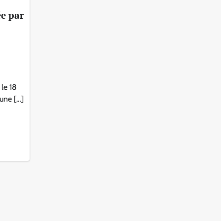
ée par
le 18
une […]