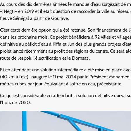
Au cours des dix dernières années le manque d’eau surgissait de man
« Negt » en 2019 et il était question de raccorder la ville au rése
fleuve Sénégal à partir de Gouraye.
C’est cette dernière option qui a été retenue. Son financement de l
dans les prochains mois. Ce projet bénéficiera à 92 villes et villages
définitive au déficit d’eau à Kiffa et l’un des plus grands projets d’e
projet lancé récemment au profit des régions du centre. Ce sera alor
route de l’espoir, l’électrification et le Domsat .
Et en attendant une solution intermédiaire a été mise en place av
(40 km à l’est), inauguré le 11 mai 2024 par le Président Moham
mètres cubes par jour, équivalant à l’offre en eau, préexistante.
Ce qui est considérable en attendant la solution definitive qui va s
l’horizon 2050.