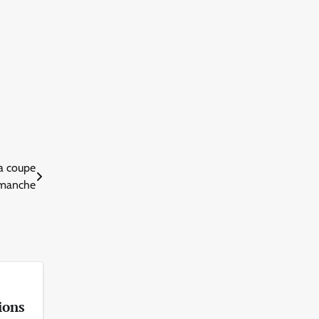
la coupe
imanche
ions