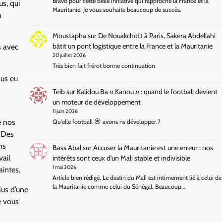
Bravo pour cette belle initiative qui rapproche la France et la
s, qui
Mauritanie. Je vous souhaite beaucoup de succès.
a
Moustapha
sur
De Nouakchott à Paris, Sakera Abdellahi
bâtit un pont logistique entre la France et la Mauritanie
s avec
20 juillet 2026
Très bien fait frérot bonne continuation
lus eu
Teib
sur
Kalidou Ba « Kanou » : quand le football devient
un moteur de développement
11 juin 2026
e nos
Qu'elle football
avons ns développer.?
. Des
ns
Bass Abal
sur
Accuser la Mauritanie est une erreur : nos
vail
intérêts sont ceux d’un Mali stable et indivisible
1 mai 2026
aintes.
Article bien rédigé. Le destin du Mali est intimement lié à celui de
la Mauritanie comme celui du Sénégal. Beaucoup…
plus d’une
e vous