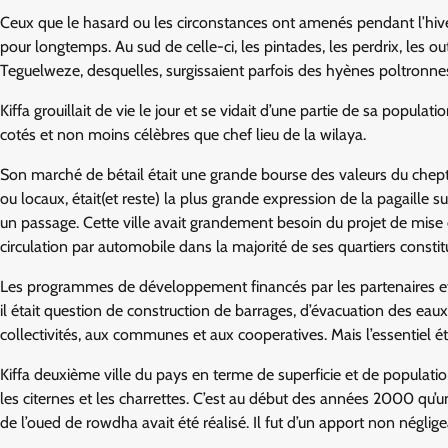
Ceux que le hasard ou les circonstances ont amenés pendant l’hive
pour longtemps. Au sud de celle-ci, les pintades, les perdrix, les o
Teguelweze, desquelles, surgissaient parfois des hyènes poltronnes
Kiffa grouillait de vie le jour et se vidait d’une partie de sa populat
cotés et non moins célèbres que chef lieu de la wilaya.
Son marché de bétail était une grande bourse des valeurs du chep
ou locaux, était(et reste) la plus grande expression de la pagaille sur
un passage. Cette ville avait grandement besoin du projet de mis
circulation par automobile dans la majorité de ses quartiers consti
Les programmes de développement financés par les partenaires et 
il était question de construction de barrages, d’évacuation des ea
collectivités, aux communes et aux cooperatives. Mais l’essentiel étai
Kiffa deuxième ville du pays en terme de superficie et de population
les citernes et les charrettes. C’est au début des années 2000 qu’u
de l’oued de rowdha avait été réalisé. Il fut d’un apport non négli