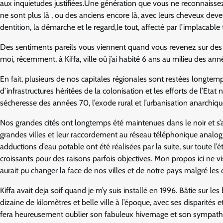
aux inquietudes justifiées.Une génération que vous ne reconnaissez
ne sont plus là , ou des anciens encore là, avec leurs cheveux deven
dentition, la démarche et le regard,le tout, affecté par l’implacable
Des sentiments pareils vous viennent quand vous revenez sur des
moi, récemment, à Kiffa, ville où j’ai habité 6 ans au milieu des an
En fait, plusieurs de nos capitales régionales sont restées longtemps
d’infrastructures héritées de la colonisation et les efforts de l’Eta
sécheresse des années 70, l’exode rural et l’urbanisation anarchique
Nos grandes cités ont longtemps été maintenues dans le noir et s’ali
grandes villes et leur raccordement au réseau téléphonique analo
adductions d’eau potable ont été réalisées par la suite, sur toute l’
croissants pour des raisons parfois objectives. Mon propos ici ne 
aurait pu changer la face de nos villes et de notre pays malgré les
Kiffa avait deja soif quand je m’y suis installé en 1996. Bâtie sur les
dizaine de kilomètres et belle ville à l’époque, avec ses disparités e
fera heureusement oublier son fabuleux hivernage et son sympathi