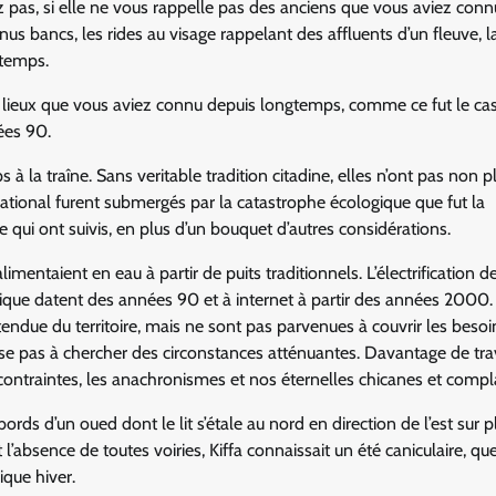
 pas, si elle ne vous rappelle pas des anciens que vous aviez connu
us bancs, les rides au visage rappelant des affluents d’un fleuve, l
 temps.
 lieux que vous aviez connu depuis longtemps, comme ce fut le ca
nées 90.
 à la traîne. Sans veritable tradition citadine, elles n’ont pas non p
t national furent submergés par la catastrophe écologique que fut la
 qui ont suivis, en plus d’un bouquet d’autres considérations.
mentaient en eau à partir de puits traditionnels. L’électrification d
gique datent des années 90 et à internet à partir des années 2000
étendue du territoire, mais ne sont pas parvenues à couvrir les besoi
vise pas à chercher des circonstances atténuantes. Davantage de tra
 contraintes, les anachronismes et nos éternelles chicanes et compl
 bords d’un oued dont le lit s’étale au nord en direction de l’est sur 
t l’absence de toutes voiries, Kiffa connaissait un été caniculaire, qu
que hiver.