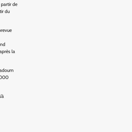
partir de
ir du
prevue
and
après la
ugadoum
 2000
u’à