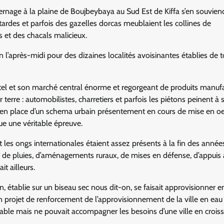
rnage à la plaine de Boujbeybaya au Sud Est de Kiffa s’en souvien
utardes et parfois des gazelles dorcas meublaient les collines de
 et des chacals malicieux.
ion l’après-midi pour des dizaines localités avoisinantes établies de t
tel et son marché central énorme et regorgeant de produits manuf
 terre : automobilistes, charretiers et parfois les piétons peinent à s
e en place d’un schema urbain présentement en cours de mise en oe
tue une véritable épreuve.
les ongs internationales étaient assez présents à la fin des anné
ux de pluies, d’aménagements ruraux, de mises en défense, d’appuis
t ailleurs.
, établie sur un biseau sec nous dit-on, se faisait approvisionner e
n projet de renforcement de l’approvisionnement de la ville en eau 
geable mais ne pouvait accompagner les besoins d’une ville en crois