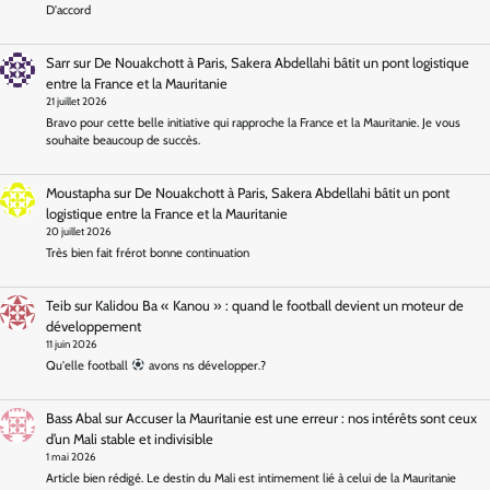
D'accord
Sarr
sur
De Nouakchott à Paris, Sakera Abdellahi bâtit un pont logistique
entre la France et la Mauritanie
21 juillet 2026
Bravo pour cette belle initiative qui rapproche la France et la Mauritanie. Je vous
souhaite beaucoup de succès.
Moustapha
sur
De Nouakchott à Paris, Sakera Abdellahi bâtit un pont
logistique entre la France et la Mauritanie
20 juillet 2026
Très bien fait frérot bonne continuation
Teib
sur
Kalidou Ba « Kanou » : quand le football devient un moteur de
développement
11 juin 2026
Qu'elle football
avons ns développer.?
Bass Abal
sur
Accuser la Mauritanie est une erreur : nos intérêts sont ceux
d’un Mali stable et indivisible
1 mai 2026
Article bien rédigé. Le destin du Mali est intimement lié à celui de la Mauritanie