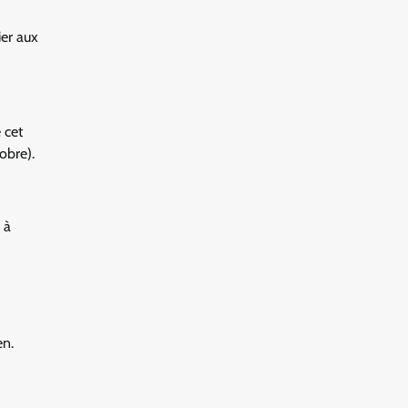
ier aux
 cet
obre).
 à
en.