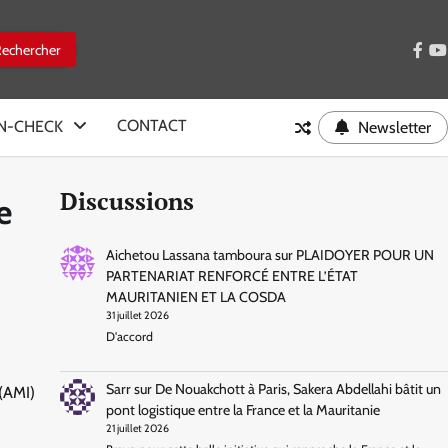
face
y
CONTACT
IN-CHECK
Newsletter
Discussions
e
Aichetou Lassana tamboura
sur
PLAIDOYER POUR UN
PARTENARIAT RENFORCÉ ENTRE L’ÉTAT
MAURITANIEN ET LA COSDA
31 juillet 2026
D'accord
Sarr
sur
De Nouakchott à Paris, Sakera Abdellahi bâtit un
 (AMI)
pont logistique entre la France et la Mauritanie
21 juillet 2026