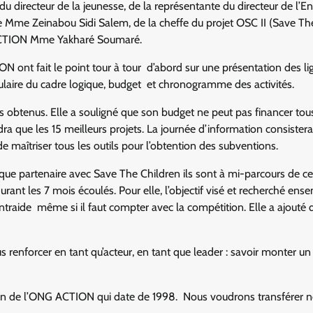
u directeur de la jeunesse, de la représentante du directeur de l’E
lle Mme Zeinabou Sidi Salem, de la cheffe du projet OSC II (Save Th
G ACTION Mme Yakharé Soumaré.
ont fait le point tour à tour d’abord sur une présentation des li
mulaire du cadre logique, budget et chronogramme des activités.
 obtenus. Elle a souligné que son budget ne peut pas financer tous
dra que les 15 meilleurs projets. La journée d’information consistera
 maîtriser tous les outils pour l’obtention des subventions.
ue partenaire avec Save The Children ils sont à mi-parcours de ce
rant les 7 mois écoulés. Pour elle, l’objectif visé et recherché ens
l’entraide même si il faut compter avec la compétition. Elle a ajouté 
ous renforcer en tant qu’acteur, en tant que leader : savoir monter un 
sein de l’ONG ACTION qui date de 1998. Nous voudrons transférer 