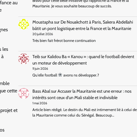
Bravo pour cette belle initiative qui rapproche la France et la
nfance au
Mauritanie. Je vous souhaite beaucoup de succès.
e
Moustapha
sur
De Nouakchott à Paris, Sakera Abdellahi
bâtit un pont logistique entre la France et la Mauritanie
gnes
20 juillet 2026
Très bien fait frérot bonne continuation
 les
 à
Teib
sur
Kalidou Ba « Kanou » : quand le football devient
un moteur de développement
11 juin 2026
Qu'elle football
avons ns développer.?
emble
que cette
Bass Abal
sur
Accuser la Mauritanie est une erreur : nos
intérêts sont ceux d’un Mali stable et indivisible
1 mai 2026
projet et
Article bien rédigé. Le destin du Mali est intimement lié à celui de
la Mauritanie comme celui du Sénégal. Beaucoup…
nos