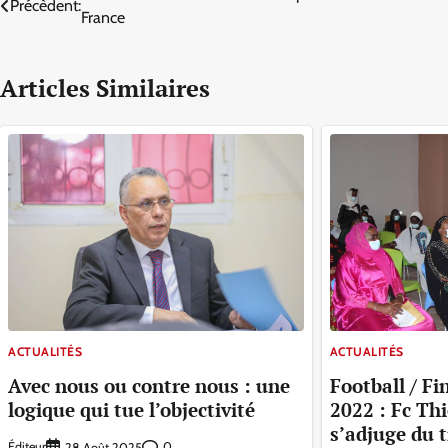
Précèdent:
France
de
l’article
Articles Similaires
ACTUALITÉS
ACTUALITÉS
Avec nous ou contre nous : une
Football / F
logique qui tue l’objectivité
2022 : Fc Th
s’adjuge du 
Éditeur
0
28 Août 2025