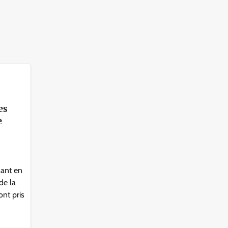
es
e
sant en
de la
ont pris