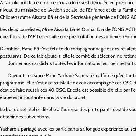
A Nouakchott la cérémonie d’ouverture s’est déroulée en présence d
niveau du ministère de l’Action sociale, de l’Enfance et de la Fami
Children) Mme Aissata Bâ et de la Secrétaire générale de l’ON
Les deux panélistes, Mme Aissata Bâ et Oumar Dia de l’ONG ACTION 
directrices de l’AMI et ensuite une présentation des annexes (For
D’emblée, Mme Bâ s’est félicité du compagnonnage et des résultats
postulants. De ce fait ajoute-t-elle le comité de sélection ne retien
donner aux candidats toutes les informations leur permettant de
Ouvrant la séance Mme Yakharé Soumaré a affirmé qu’en tant q
programme. Elle s’est dite satisfaite d’avoir accompagné ces OSC du
c’est de faire réussir ces 40 OSC. Et cela est possible dit-elle par 
étape est importante dans la vie du projet.
Le but de cet atelier dit-elle à l’adresse des participants c’est de v
obtenir des subventions.
Yakharé a partagé avec les participants sa longue expérience au 