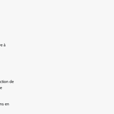
ve à
ction de
se
ons en