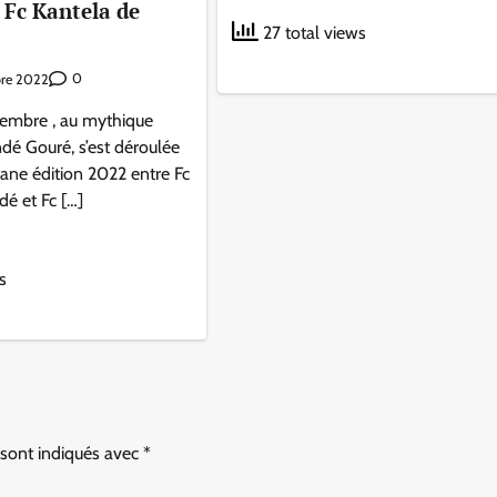
 Fc Kantela de
27 total views
0
bre 2022
embre , au mythique
dé Gouré, s’est déroulée
tane édition 2022 entre Fc
é et Fc […]
s
 sont indiqués avec
*