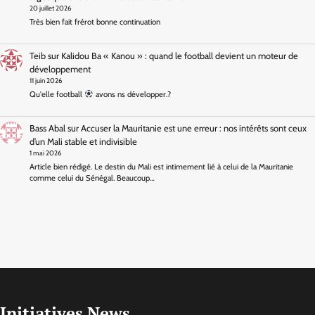
20 juillet 2026
Très bien fait frérot bonne continuation
Teib
sur
Kalidou Ba « Kanou » : quand le football devient un moteur de
développement
11 juin 2026
Qu'elle football
avons ns développer.?
Bass Abal
sur
Accuser la Mauritanie est une erreur : nos intérêts sont ceux
d’un Mali stable et indivisible
1 mai 2026
Article bien rédigé. Le destin du Mali est intimement lié à celui de la Mauritanie
comme celui du Sénégal. Beaucoup…
Initiatives News