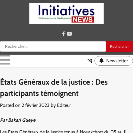
Skip
to
content
facebook
youtube
Rechercher :
Newsletter
États Généraux de la justice : Des
participants témoignent
Posted on
2 février 2023
by
Éditeur
Par Bakari Gueye
Les Etats Généraux de la justice tenus à Nouakchott du 05 au 11