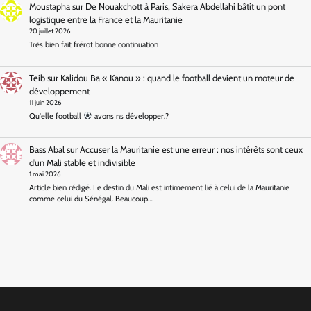
Moustapha
sur
De Nouakchott à Paris, Sakera Abdellahi bâtit un pont
logistique entre la France et la Mauritanie
20 juillet 2026
Très bien fait frérot bonne continuation
Teib
sur
Kalidou Ba « Kanou » : quand le football devient un moteur de
développement
11 juin 2026
Qu'elle football
avons ns développer.?
Bass Abal
sur
Accuser la Mauritanie est une erreur : nos intérêts sont ceux
d’un Mali stable et indivisible
1 mai 2026
Article bien rédigé. Le destin du Mali est intimement lié à celui de la Mauritanie
comme celui du Sénégal. Beaucoup…