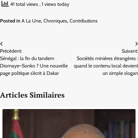
41 total views
, 1 views today
Posted in
A La Une
,
Chroniques
,
Contributions
Navigation
Précèdent:
Suivant:
de
Sénégal : la fin du tandem
Sociétés minières étrangères :
l’article
Diomaye–Sonko ? Une nouvelle
quand le contenu local devient
page politique s’écrit à Dakar
un simple slogan
Articles Similaires