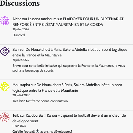
Discussions
Aichetou Lassana tamboura
sur
PLAIDOYER POUR UN PARTENARIAT
RENFORCÉ ENTRE L’ÉTAT MAURITANIEN ET LA COSDA
31 juillet 2026
D'accord
Sarr
sur
De Nouakchott à Paris, Sakera Abdellahi bâtit un pont logistique
entre la France et la Mauritanie
21 juillet 2026
Bravo pour cette belle initiative qui rapproche la France et la Mauritanie. Je vous
souhaite beaucoup de succès.
Moustapha
sur
De Nouakchott à Paris, Sakera Abdellahi bâtit un pont
logistique entre la France et la Mauritanie
20 juillet 2026
Très bien fait frérot bonne continuation
Teib
sur
Kalidou Ba « Kanou » : quand le football devient un moteur de
développement
11 juin 2026
Qu'elle football
avons ns développer.?