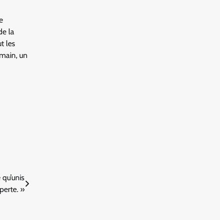
e
de la
t les
emain, un
qu’unis
perte. »