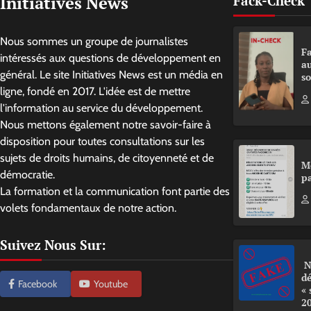
Initiatives News
Fack-Check
Nous sommes un groupe de journalistes
Fa
intéressés aux questions de développement en
a
général. Le site Initiatives News est un média en
so
ligne, fondé en 2017. L'idée est de mettre
l'information au service du développement.
Nous mettons également notre savoir-faire à
disposition pour toutes consultations sur les
sujets de droits humains, de citoyenneté et de
M
démocratie.
pa
La formation et la communication font partie des
volets fondamentaux de notre action.
Suivez Nous Sur:
N
d
Facebook
Youtube
«
2