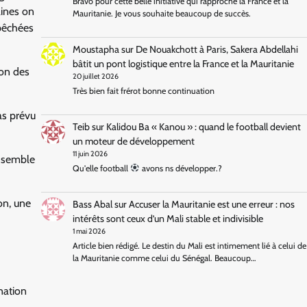
Bravo pour cette belle initiative qui rapproche la France et la
aines on
Mauritanie. Je vous souhaite beaucoup de succès.
épêchées
Moustapha
sur
De Nouakchott à Paris, Sakera Abdellahi
bâtit un pont logistique entre la France et la Mauritanie
ion des
20 juillet 2026
Très bien fait frérot bonne continuation
as prévu
Teib
sur
Kalidou Ba « Kanou » : quand le football devient
un moteur de développement
11 juin 2026
il semble
Qu'elle football
avons ns développer.?
on, une
Bass Abal
sur
Accuser la Mauritanie est une erreur : nos
intérêts sont ceux d’un Mali stable et indivisible
1 mai 2026
Article bien rédigé. Le destin du Mali est intimement lié à celui de
la Mauritanie comme celui du Sénégal. Beaucoup…
nation