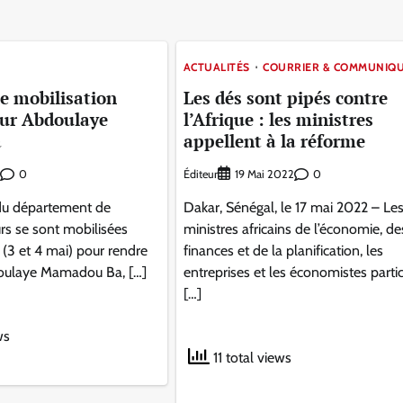
ACTUALITÉS
COURRIER & COMMUNIQ
e mobilisation
Les dés sont pipés contre
our Abdoulaye
l’Afrique : les ministres
a
appellent à la réforme
0
Éditeur
0
19 Mai 2022
du département de
Dakar, Sénégal, le 17 mai 2022 – Le
urs se sont mobilisées
ministres africains de l’économie, de
 (3 et 4 mai) pour rendre
finances et de la planification, les
ulaye Mamadou Ba, […]
entreprises et les économistes parti
[…]
ws
11 total views