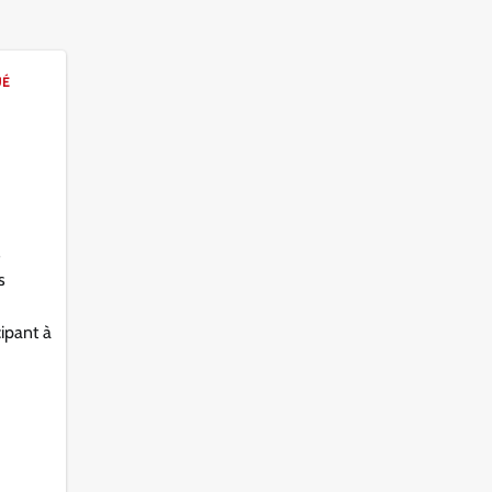
UÉ
s
s
cipant à