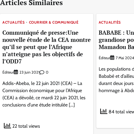
Articles Similaires
ACTUALITÉS
COURRIER & COMMUNIQUÉ
ACTUALITÉS
Communiqué de presse:Une
BABABE : Un
nouvelle étude de la CEA montre
grandiose p
qu’il se peut que l’Afrique
Mamadou B
n’atteigne pas les objectifs de
Éditeur
7 Mai 2024
l’ODD7
Les populations 
Éditeur
0
23 Juin 2021
Bababé et d’aille
Addis-Abeba, le 22 juin 2021 (CEA) – La
durant deux jours
Commission économique pour l’Afrique
hommage à Abdo
(CEA) a dévoilé, ce mardi 22 juin 2021, les
conclusions d’une étude intitulée […]
84 total vie
22 total views