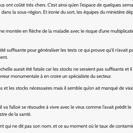
s ont coûté très chers. C’est ainsi qu’en l’espace de quelques sem
dans la sous-région. Et ironie du sort, les équipes du ministère d
 une montée en flèche de la maladie avec le risque d’une multiplicat
 suffisante pour généraliser les tests ce qui prouve qu’il n’avait p
ent.
chelle aurait été fatale car les stocks ne seraient pas suffisants et 
e erreur monumentale à en croire un spécialiste du secteur.
ns et les stocks nécessaires mais il semble qu’on ait manqué de visi
a falloir se résoudre à vivre avec le virus comme l’avait prédit le
tre de la santé.
ent qui ne dit pas son nom, et ce au moment où le taux de contami