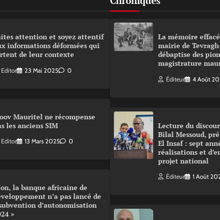
Chroniques
ites attention et soyez attentif
La mémoire effacé
ux informations déformées qui
mairie de Tevragh
rtent de leur contexte
débaptise des pion
magistrature mau
Editor
23 Mai 2025
0
Éditeur
4 Août 2
oov Mauritel ne récompense
s les anciens SIM
Lecture du disco
Bilal Messoud, pré
Editor
13 Mars 2025
0
El Insaf : sept ann
réalisations et d’
projet national
Éditeur
1 Août 20
on, la banque africaine de
éveloppement n’a pas lancé de
 subvention d’autonomisation
024 »