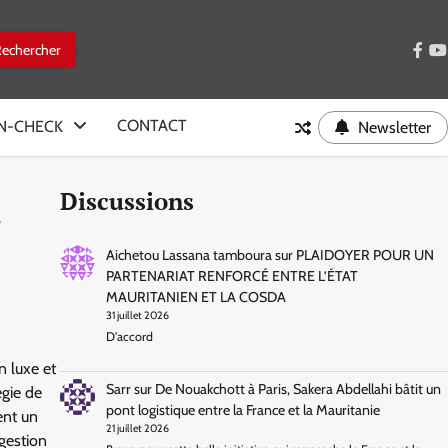
face
y
CONTACT
IN-CHECK
Newsletter
Discussions
a
Aichetou Lassana tamboura
sur
PLAIDOYER POUR UN
PARTENARIAT RENFORCÉ ENTRE L’ÉTAT
MAURITANIEN ET LA COSDA
31 juillet 2026
D'accord
n luxe et
Sarr
sur
De Nouakchott à Paris, Sakera Abdellahi bâtit un
égie de
pont logistique entre la France et la Mauritanie
ent un
21 juillet 2026
 gestion