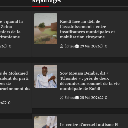
Reportages
e : quand la
Kaédi face au défi de
-Zeina
l’assainissement : entre
niers de la
insuffisances municipales et
ritanienne
mobilisation citoyenne
026
0
Éditeur
29 Mai 2026
0
urs de Mohamed
Sow Moussa Demba, dit «
sident du parti
Tchombè » : près de deux
ées de
décennies au sommet de la vie
enracinement du
municipale de Kaédi
Éditeur
25 Mai 2026
0
26
0
Le centre d’accueil autisme El