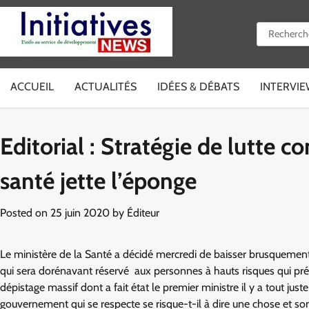
Skip
to
Rechercher 
content
ACCUEIL
ACTUALITÉS
IDÉES & DÉBATS
INTERVI
Editorial : Stratégie de lutte co
santé jette l’éponge
Posted on
25 juin 2020
by
Éditeur
Le ministère de la Santé a décidé mercredi de baisser brusquemen
qui sera dorénavant réservé aux personnes à hauts risques qui pr
dépistage massif dont a fait état le premier ministre il y a tout ju
gouvernement qui se respecte se risque-t-il à dire une chose et so