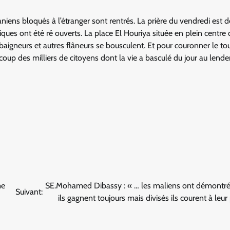
niens bloqués à l’étranger sont rentrés. La prière du vendredi est d
tiques ont été ré ouverts. La place El Houriya située en plein centre 
baigneurs et autres flâneurs se bousculent. Et pour couronner le tou
du coup des milliers de citoyens dont la vie a basculé du jour au lend
me
SE.Mohamed Dibassy : « … les maliens ont démontré 
Suivant:
ils gagnent toujours mais divisés ils courent à leur 