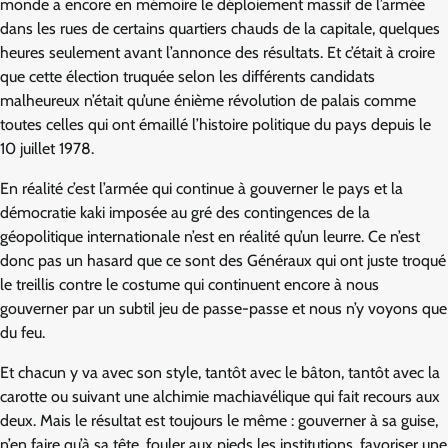
monde a encore en mémoire le déploiement massif de l’armée
dans les rues de certains quartiers chauds de la capitale, quelques
heures seulement avant l’annonce des résultats. Et c’était à croire
que cette élection truquée selon les différents candidats
malheureux n’était qu’une énième révolution de palais comme
toutes celles qui ont émaillé l’histoire politique du pays depuis le
10 juillet 1978.
En réalité c’est l’armée qui continue à gouverner le pays et la
démocratie kaki imposée au gré des contingences de la
géopolitique internationale n’est en réalité qu’un leurre. Ce n’est
donc pas un hasard que ce sont des Généraux qui ont juste troqué
le treillis contre le costume qui continuent encore à nous
gouverner par un subtil jeu de passe-passe et nous n’y voyons que
du feu.
Et chacun y va avec son style, tantôt avec le bâton, tantôt avec la
carotte ou suivant une alchimie machiavélique qui fait recours aux
deux. Mais le résultat est toujours le même : gouverner à sa guise,
n’en faire qu’à sa tête, fouler aux pieds les institutions, favoriser une