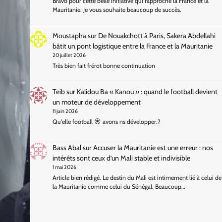
Bravo pour cette belle initiative qui rapproche la France et la
Mauritanie. Je vous souhaite beaucoup de succès.
Moustapha
sur
De Nouakchott à Paris, Sakera Abdellahi
bâtit un pont logistique entre la France et la Mauritanie
20 juillet 2026
Très bien fait frérot bonne continuation
Teib
sur
Kalidou Ba « Kanou » : quand le football devient
un moteur de développement
11 juin 2026
Qu'elle football
avons ns développer.?
Bass Abal
sur
Accuser la Mauritanie est une erreur : nos
intérêts sont ceux d’un Mali stable et indivisible
1 mai 2026
Article bien rédigé. Le destin du Mali est intimement lié à celui de
la Mauritanie comme celui du Sénégal. Beaucoup…