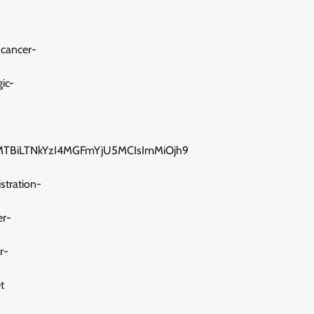
-cancer-
ic-
MTBiLTNkYzI4MGFmYjU5MCIsImMiOjh9
stration-
er-
r-
t