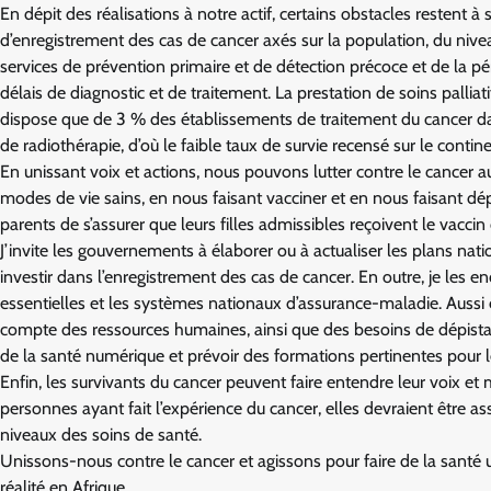
En dépit des réalisations à notre actif, certains obstacles restent à 
d’enregistrement des cas de cancer axés sur la population, du niveau
services de prévention primaire et de détection précoce et de la pén
délais de diagnostic et de traitement. La prestation de soins palliat
dispose que de 3 % des établissements de traitement du cancer da
de radiothérapie, d’où le faible taux de survie recensé sur le contine
En unissant voix et actions, nous pouvons lutter contre le cancer
modes de vie sains, en nous faisant vacciner et en nous faisant dé
parents de s’assurer que leurs filles admissibles reçoivent le vacci
J’invite les gouvernements à élaborer ou à actualiser les plans nat
investir dans l’enregistrement des cas de cancer. En outre, je les 
essentielles et les systèmes nationaux d’assurance-maladie. Aussi es
compte des ressources humaines, ainsi que des besoins de dépistage, 
de la santé numérique et prévoir des formations pertinentes pour l
Enfin, les survivants du cancer peuvent faire entendre leur voix et m
personnes ayant fait l’expérience du cancer, elles devraient être as
niveaux des soins de santé.
Unissons-nous contre le cancer et agissons pour faire de la santé u
réalité en Afrique.