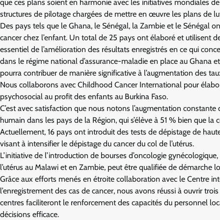
que ces plans soient en harmonie avec les initiatives mondiales de 
structures de pilotage chargées de mettre en œuvre les plans de lut
Des pays tels que le Ghana, le Sénégal, la Zambie et le Sénégal ont
cancer chez l’enfant. Un total de 25 pays ont élaboré et utilisent de
essentiel de l’amélioration des résultats enregistrés en ce qui conce
dans le régime national d’assurance-maladie en place au Ghana et
pourra contribuer de manière significative à l’augmentation des tau
Nous collaborons avec Childhood Cancer International pour élaborer 
psychosocial au profit des enfants au Burkina Faso.
C’est avec satisfaction que nous notons l’augmentation constante d
humain dans les pays de la Région, qui s’élève à 51 % bien que la 
Actuellement, 16 pays ont introduit des tests de dépistage de 
visant à intensifier le dépistage du cancer du col de l’utérus.
L’initiative de l’introduction de bourses d’oncologie gynécologique,
l’utérus au Malawi et en Zambie, peut être qualifiée de démarche lo
Grâce aux efforts menés en étroite collaboration avec le Centre int
l’enregistrement des cas de cancer, nous avons réussi à ouvrir troi
centres faciliteront le renforcement des capacités du personnel lo
décisions efficace.