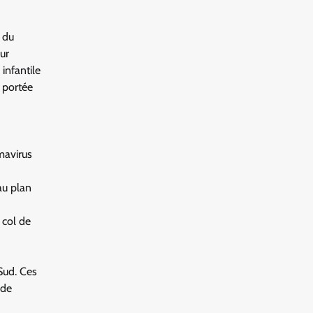
 du
eur
infantile
 portée
mavirus
au plan
 col de
 Sud. Ces
 de