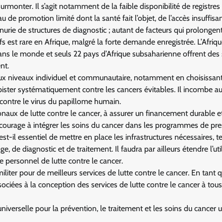
surmonter. Il s’agit notamment de la faible disponibilité de registres
 de promotion limité dont la santé fait l’objet, de l’accès insuffisa
urie de structures de diagnostic ; autant de facteurs qui prolongent
ifs est rare en Afrique, malgré la forte demande enregistrée. L’Afriq
ns le monde et seuls 22 pays d’Afrique subsaharienne offrent des 
nt.
 aux niveaux individuel et communautaire, notamment en choisissan
pister systématiquement contre les cancers évitables. Il incombe a
n contre le virus du papillome humain.
ionaux de lutte contre le cancer, à assurer un financement durable e
encourage à intégrer les soins du cancer dans les programmes de pre
t-il essentiel de mettre en place les infrastructures nécessaires, t
de diagnostic et de traitement. Il faudra par ailleurs étendre l’uti
e personnel de lutte contre le cancer.
iliter pour de meilleurs services de lutte contre le cancer. En tant 
sociées à la conception des services de lutte contre le cancer à tous
niverselle pour la prévention, le traitement et les soins du cancer 