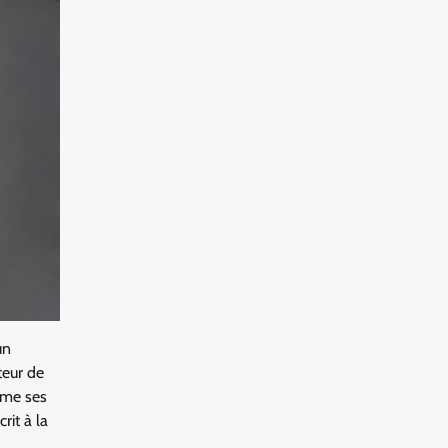
un
teur de
omme ses
rit à la