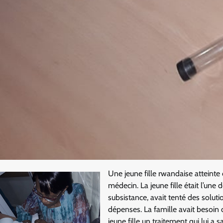
Une jeune fille rwandaise atteinte 
médecin. La jeune fille était l’une 
subsistance, avait tenté des soluti
dépenses. La famille avait besoin 
jeune fille un traitement qui lui a s