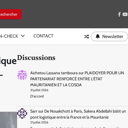
face
y
CONTACT
IN-CHECK
Newsletter
Discussions
rique
–
Aichetou Lassana tamboura
sur
PLAIDOYER POUR UN
PARTENARIAT RENFORCÉ ENTRE L’ÉTAT
MAURITANIEN ET LA COSDA
31 juillet 2026
D'accord
Sarr
sur
De Nouakchott à Paris, Sakera Abdellahi bâtit un
pont logistique entre la France et la Mauritanie
21 juillet 2026