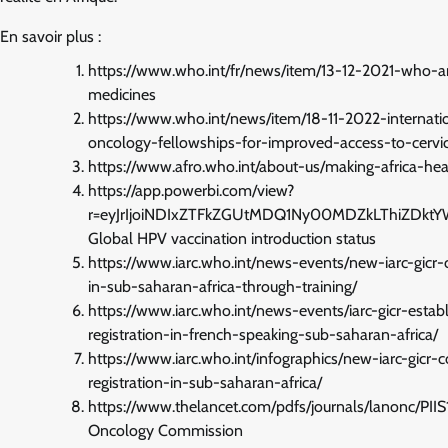
En savoir plus :
https://www.who.int/fr/news/item/13-12-2021-who-an
medicines
https://www.who.int/news/item/18-11-2022-internat
oncology-fellowships-for-improved-access-to-cervic
https://www.afro.who.int/about-us/making-africa-hea
https://app.powerbi.com/view?
r=eyJrIjoiNDIxZTFkZGUtMDQ1Ny00MDZkLThiZDkt
Global HPV vaccination introduction status
https://www.iarc.who.int/news-events/new-iarc-gicr-
in-sub-saharan-africa-through-training/
https://www.iarc.who.int/news-events/iarc-gicr-esta
registration-in-french-speaking-sub-saharan-africa/
https://www.iarc.who.int/infographics/new-iarc-gicr-
registration-in-sub-saharan-africa/
https://www.thelancet.com/pdfs/journals/lanonc/PII
Oncology Commission