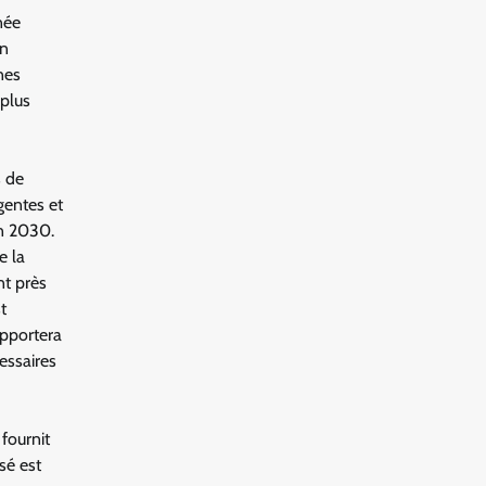
née
en
nes
 plus
s de
gentes et
on 2030.
e la
nt près
t
upportera
essaires
fournit
sé est