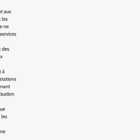
nt aux
 les
ue ne
services
t des
ux
t à
stations
enant
lisation
que
 les
une