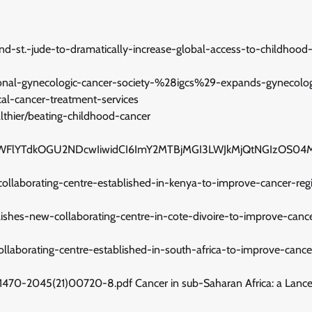
d-st.-jude-to-dramatically-increase-global-access-to-childhood
ional-gynecologic-cancer-society-%28igcs%29-expands-gynecolog
al-cancer-treatment-services
lthier/beating-childhood-cancer
YWFlYTdkOGU2NDcwIiwidCI6ImY2MTBjMGI3LWJkMjQtNGIzOS04
collaborating-centre-established-in-kenya-to-improve-cancer-regi
blishes-new-collaborating-centre-in-cote-divoire-to-improve-canc
collaborating-centre-established-in-south-africa-to-improve-cance
S1470-2045(21)00720-8.pdf Cancer in sub-Saharan Africa: a Lance