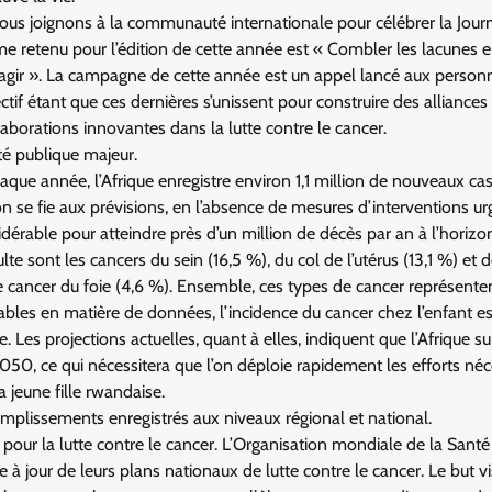
nous joignons à la communauté internationale pour célébrer la Jour
me retenu pour l’édition de cette année est « Combler les lacunes 
t agir ». La campagne de cette année est un appel lancé aux person
tif étant que ces dernières s’unissent pour construire des alliances
laborations innovantes dans la lutte contre le cancer.
é publique majeur.
aque année, l’Afrique enregistre environ 1,1 million de nouveaux ca
on se fie aux prévisions, en l’absence de mesures d’interventions ur
dérable pour atteindre près d’un million de décès par an à l’horiz
te sont les cancers du sein (16,5 %), du col de l’utérus (13,1 %) et d
 le cancer du foie (4,6 %). Ensemble, ces types de cancer représente
ables en matière de données, l’incidence du cancer chez l’enfant es
 Les projections actuelles, quant à elles, indiquent que l’Afrique s
050, ce qui nécessitera que l’on déploie rapidement les efforts néc
 jeune fille rwandaise.
omplissements enregistrés aux niveaux régional et national.
pour la lutte contre le cancer. L’Organisation mondiale de la Santé 
 à jour de leurs plans nationaux de lutte contre le cancer. Le but vi