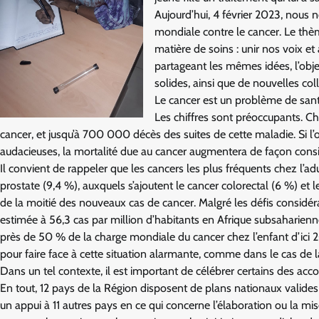
Aujourd’hui, 4 février 2023, nous 
mondiale contre le cancer. Le thè
matière de soins : unir nos voix e
partageant les mêmes idées, l’objec
solides, ainsi que de nouvelles col
Le cancer est un problème de sant
Les chiffres sont préoccupants. Ch
cancer, et jusqu’à 700 000 décès des suites de cette maladie. Si l’
audacieuses, la mortalité due au cancer augmentera de façon consi
Il convient de rappeler que les cancers les plus fréquents chez l’adul
prostate (9,4 %), auxquels s’ajoutent le cancer colorectal (6 %) et
de la moitié des nouveaux cas de cancer. Malgré les défis considér
estimée à 56,3 cas par million d’habitants en Afrique subsaharienne.
près de 50 % de la charge mondiale du cancer chez l’enfant d’ici 2
pour faire face à cette situation alarmante, comme dans le cas de la
Dans un tel contexte, il est important de célébrer certains des acc
En tout, 12 pays de la Région disposent de plans nationaux valides 
un appui à 11 autres pays en ce qui concerne l’élaboration ou la mise