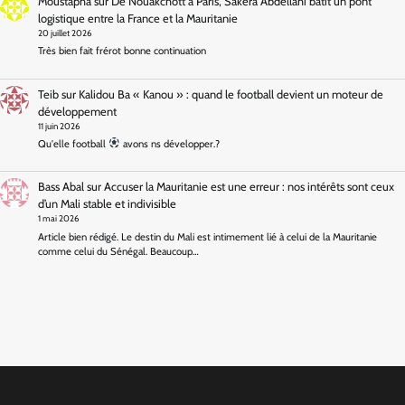
Moustapha
sur
De Nouakchott à Paris, Sakera Abdellahi bâtit un pont
logistique entre la France et la Mauritanie
20 juillet 2026
Très bien fait frérot bonne continuation
Teib
sur
Kalidou Ba « Kanou » : quand le football devient un moteur de
développement
11 juin 2026
Qu'elle football
avons ns développer.?
Bass Abal
sur
Accuser la Mauritanie est une erreur : nos intérêts sont ceux
d’un Mali stable et indivisible
1 mai 2026
Article bien rédigé. Le destin du Mali est intimement lié à celui de la Mauritanie
comme celui du Sénégal. Beaucoup…