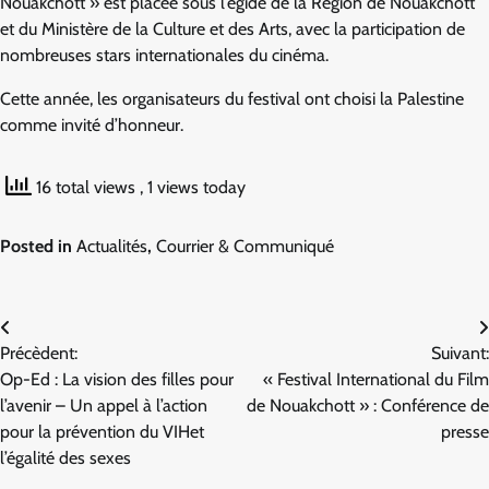
Nouakchott » est placée sous l’égide de la Région de Nouakchott
et du Ministère de la Culture et des Arts, avec la participation de
nombreuses stars internationales du cinéma.
Cette année, les organisateurs du festival ont choisi la Palestine
comme invité d’honneur.
16 total views
, 1 views today
Posted in
Actualités
,
Courrier & Communiqué
Navigation
Précèdent:
Suivant:
de
Op-Ed : La vision des filles pour
« Festival International du Film
l’article
l’avenir – Un appel à l’action
de Nouakchott » : Conférence de
pour la prévention du VIHet
presse
l’égalité des sexes