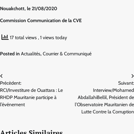
Nouakchott, le 21/08/2020
Commission Communication de la CVE
17 total views
, 1 views today
Posted in
Actualités
,
Courrier & Communiqué
Navigation
Précèdent:
Suivant:
de
RCI/Investiture de Ouattara : Le
Interview/Mohamed
l’article
RHDP Mauritanie participe à
AbdallahiBellil, Président de
l’événement
l’Observatoire Mauritanien de
Lutte Contre la Corruption
Articles Similaires