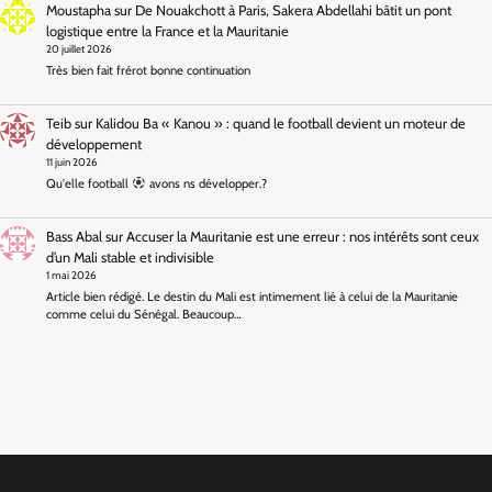
Moustapha
sur
De Nouakchott à Paris, Sakera Abdellahi bâtit un pont
logistique entre la France et la Mauritanie
20 juillet 2026
Très bien fait frérot bonne continuation
Teib
sur
Kalidou Ba « Kanou » : quand le football devient un moteur de
développement
11 juin 2026
Qu'elle football
avons ns développer.?
Bass Abal
sur
Accuser la Mauritanie est une erreur : nos intérêts sont ceux
d’un Mali stable et indivisible
1 mai 2026
Article bien rédigé. Le destin du Mali est intimement lié à celui de la Mauritanie
comme celui du Sénégal. Beaucoup…