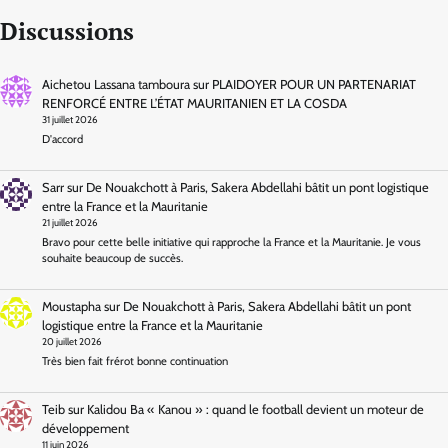
Discussions
Aichetou Lassana tamboura
sur
PLAIDOYER POUR UN PARTENARIAT
RENFORCÉ ENTRE L’ÉTAT MAURITANIEN ET LA COSDA
31 juillet 2026
D'accord
Sarr
sur
De Nouakchott à Paris, Sakera Abdellahi bâtit un pont logistique
entre la France et la Mauritanie
21 juillet 2026
Bravo pour cette belle initiative qui rapproche la France et la Mauritanie. Je vous
souhaite beaucoup de succès.
Moustapha
sur
De Nouakchott à Paris, Sakera Abdellahi bâtit un pont
logistique entre la France et la Mauritanie
20 juillet 2026
Très bien fait frérot bonne continuation
Teib
sur
Kalidou Ba « Kanou » : quand le football devient un moteur de
développement
11 juin 2026