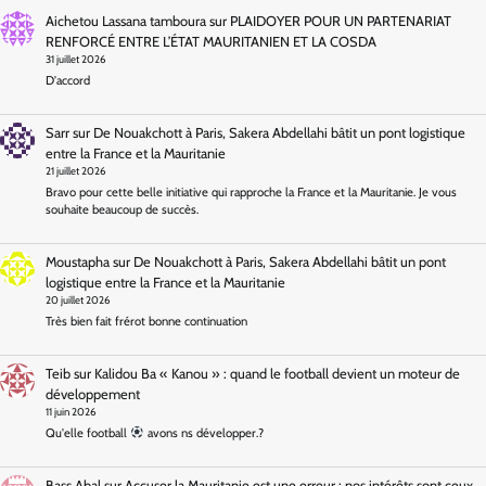
Aichetou Lassana tamboura
sur
PLAIDOYER POUR UN PARTENARIAT
RENFORCÉ ENTRE L’ÉTAT MAURITANIEN ET LA COSDA
31 juillet 2026
D'accord
Sarr
sur
De Nouakchott à Paris, Sakera Abdellahi bâtit un pont logistique
entre la France et la Mauritanie
21 juillet 2026
Bravo pour cette belle initiative qui rapproche la France et la Mauritanie. Je vous
souhaite beaucoup de succès.
Moustapha
sur
De Nouakchott à Paris, Sakera Abdellahi bâtit un pont
logistique entre la France et la Mauritanie
20 juillet 2026
Très bien fait frérot bonne continuation
Teib
sur
Kalidou Ba « Kanou » : quand le football devient un moteur de
développement
11 juin 2026
Qu'elle football
avons ns développer.?
Bass Abal
sur
Accuser la Mauritanie est une erreur : nos intérêts sont ceux