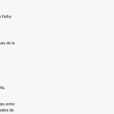
e
r Fathy
ues de la
is,
tes entre
atière de