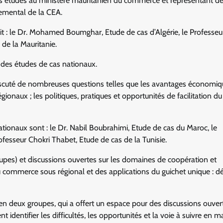
 des études au ministère mauritanien du commerce et représentant d
nemental de la CEA.
t : le Dr. Mohamed Boumghar, Etude de cas d’Algérie, le Professeu
 de la Mauritanie.
 des études de cas nationaux.
discuté de nombreuses questions telles que les avantages économiq
ionaux ; les politiques, pratiques et opportunités de facilitation du
tionaux sont : le Dr. Nabil Boubrahimi, Etude de cas du Maroc, le
esseur Chokri Thabet, Etude de cas de la Tunisie.
roupes) et discussions ouvertes sur les domaines de coopération et
 commerce sous régional et des applications du guichet unique : déf
nts en deux groupes, qui a offert un espace pour des discussions ouver
nt identifier les difficultés, les opportunités et la voie à suivre en m