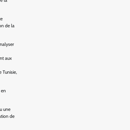
e la
te
on de la
analyser
ant aux
 Tunisie,
 en
eu une
ation de