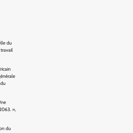
lle du
travail
ricain
générale
 du
 Une
2063. »,
ion du