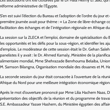
Les allocutions ont été clôturées par le Dr Hala Helmy El Said, qui s
réforme administrative de l’Égypte.
S’en est suivi l’élection du Bureau et l’adoption de l’ordre du jour
première journée avait pour thème : « La Zone de libre-échange con
facilitation des échanges et de l’intégration régionale en Afrique d
La session sur la ZLECA et l’emploi, domaine de spécialisation du
les opportunités et les défis pour la sous-région, et identifier les
d’emplois. Le modérateur de cette session était le Dr. Gehan Sale
panelistes il y avait : le Dr. Ahmed Kamaly, Ministère de la planif
alimentaire mondial, Mme Shehrazade Benrhouma Belaiba, Union tun
M. Samson Bilangna, Organisation mondiale des douanes et M. Ha
La seconde session du jour était consacrée à l’ouverture de la réun
Afrique du Nord pour une meilleure intégration économique régional
Après le mot d’ouverture prononcé par Mme Lilia Hachem Naas, Dire
présentation des objectifs de la réunion et du programme de trava
S.E. Ambassadeur Yasser Hashem, du Ministère égyptien des affair