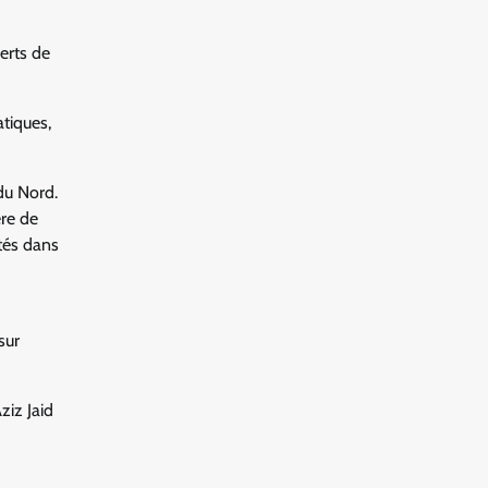
erts de
tiques,
du Nord.
ère de
ités dans
sur
ziz Jaid