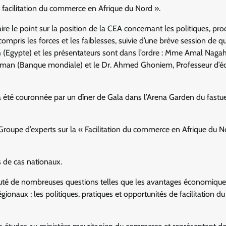
de facilitation du commerce en Afrique du Nord ».
faire le point sur la position de la CEA concernant les politiques, pr
mpris les forces et les faiblesses, suivie d’une brève session de q
 (Egypte) et les présentateurs sont dans l’ordre : Mme Amal Naga
hman (Banque mondiale) et le Dr. Ahmed Ghoniem, Professeur d’
e a été couronnée par un dîner de Gala dans l’Arena Garden du fastu
u Groupe d’experts sur la « Facilitation du commerce en Afrique du 
s de cas nationaux.
cuté de nombreuses questions telles que les avantages économique
ionaux ; les politiques, pratiques et opportunités de facilitation du