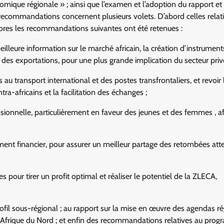
ique régionale » ; ainsi que l’examen et l’adoption du rapport et
commandations concernent plusieurs volets. D’abord celles relati
bres les recommandations suivantes ont été retenues :
leure information sur le marché africain, la création d’instrument
des exportations, pour une plus grande implication du secteur privé
 au transport international et des postes transfrontaliers, et revoir 
ra-africains et la facilitation des échanges ;
ssionnelle, particulièrement en faveur des jeunes et des femmes , a
nt financier, pour assurer un meilleur partage des retombées at
 pour tirer un profit optimal et réaliser le potentiel de la ZLECA,
rofil sous-régional ; au rapport sur la mise en œuvre des agendas r
n Afrique du Nord ; et enfin des recommandations relatives au pro