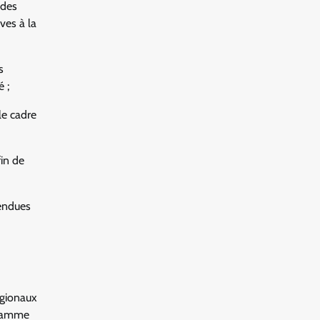
 des
ves à la
s
 ;
le cadre
fin de
tendues
égionaux
gramme