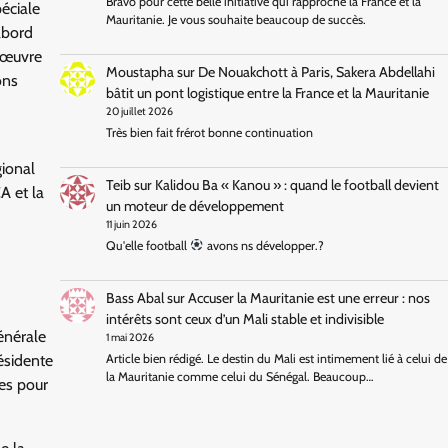
Bravo pour cette belle initiative qui rapproche la France et la
éciale
Mauritanie. Je vous souhaite beaucoup de succès.
abord
n œuvre
Moustapha
sur
De Nouakchott à Paris, Sakera Abdellahi
ons
bâtit un pont logistique entre la France et la Mauritanie
20 juillet 2026
Très bien fait frérot bonne continuation
gional
Teib
sur
Kalidou Ba « Kanou » : quand le football devient
A et la
un moteur de développement
11 juin 2026
Qu'elle football
avons ns développer.?
Bass Abal
sur
Accuser la Mauritanie est une erreur : nos
intérêts sont ceux d’un Mali stable et indivisible
énérale
1 mai 2026
ésidente
Article bien rédigé. Le destin du Mali est intimement lié à celui de
la Mauritanie comme celui du Sénégal. Beaucoup…
ies pour