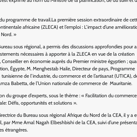
’est exprimé au nom du Ministre de la planification, de du suivi et d
 et du programme de travail.La première session extraordinaire de cet
tinentale africaine (ZLECA) et l’emploi : L’impact d’une améliorati
u Nord. »
 Bureau sous régional, a permis des discussions approfondies pour 
 ajustements nécessaires à apporter à la ZLECA en vue de la création
h, Conseiller en économie auprès du Premier ministre égyptien ; qu
ication, Égypte, M. Menghestab Haile, Directeur de pays, Programme
isienne de l’industrie, du commerce et de l’artisanat (UTICA), de
mza Babetta, de l’Union nationale de commerce de Mauritanie.
ion du groupe d’experts, sous le thème : « Facilitation du commerce
e: Défis, opportunités et solutions ».
ctrice du Bureau sous régional Afrique du Nord de la CEA, il y a 
il, par Mme Amal Nagah Elbeshbishi de la CEA, suivi d’une présent
es étrangères.