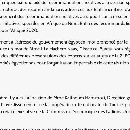
 marquée par une pile de recommandations relatives à la session sp
 l’emploi » : des recommandations adressées aux Etats membres d’
également des recommandations relatives au rapport sur la mise e
initiatives spéciales en Afrique du Nord. Enfin des recommandati
our l’Afrique 2020.
ement à l’adresse du gouvernement égyptien, mot prononcé par le
nsuite un mot de Mme Lilia Hachem Naas, Directrice, Bureau sous ré
e des différentes présentations des experts sur les sujets de la ZLEC
orités égyptiennes pour l’organisation impeccable de cette réunion.
mbre, il y a eu l’allocution de Mme Kalthoum Hamzaoui, Directrice g
’investissement et de la coopération internationale, de Tunisie, pr
e, Secrétaire exécutive de la Commission économique des Nations Un