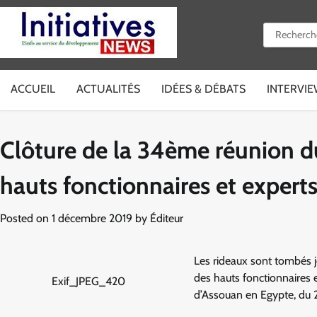
Skip
to
Rechercher 
content
ACCUEIL
ACTUALITÉS
IDÉES & DÉBATS
INTERVI
Clôture de la 34ème réunion 
hauts fonctionnaires et expert
Posted on
1 décembre 2019
by
Éditeur
Les rideaux sont tombés 
des hauts fonctionnaires e
Exif_JPEG_420
d’Assouan en Egypte, du