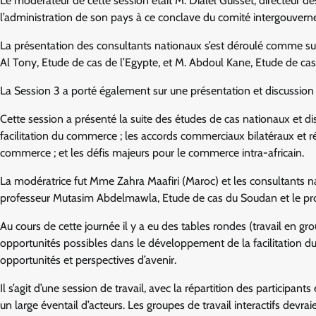
Le modérateur de cette session était M. Dialel Guisset, directeur
l’administration de son pays à ce conclave du comité intergouver
La présentation des consultants nationaux s’est déroulé comme sui
Al Tony, Etude de cas de l’Egypte, et M. Abdoul Kane, Etude de cas
La Session 3 a porté également sur une présentation et discussion
Cette session a présenté la suite des études de cas nationaux et 
facilitation du commerce ; les accords commerciaux bilatéraux et rég
commerce ; et les défis majeurs pour le commerce intra-africain.
La modératrice fut Mme Zahra Maafiri (Maroc) et les consultants na
professeur Mutasim Abdelmawla, Etude de cas du Soudan et le prof
Au cours de cette journée il y a eu des tables rondes (travail en g
opportunités possibles dans le développement de la facilitation du
opportunités et perspectives d’avenir.
Il s’agit d’une session de travail, avec la répartition des participa
un large éventail d’acteurs. Les groupes de travail interactifs devraie