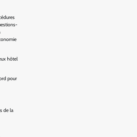
océdures
uestions-
h
économie
eux hôtel
Nord pour
s de la