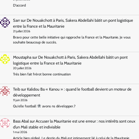
D'accord
Sarr
sur
De Nouakchott à Paris, Sakera Abdellahi bâtit un pont logistique
entre la France et la Mauritanie
21 juillet 2026
Bravo pour cette belle initiative qui rapproche la France et la Mauritanie. Je vous
souhaite beaucoup de succès.
Moustapha
sur
De Nouakchott à Paris, Sakera Abdellahi bâtit un pont
logistique entre la France et la Mauritanie
20 juillet 2026
Très bien fait frérot bonne continuation
Teib
sur
Kalidou Ba « Kanou » : quand le football devient un moteur de
développement
11 juin 2026
Qu'elle football
avons ns développer.?
Bass Abal
sur
Accuser la Mauritanie est une erreur : nos intérêts sont ceux
d’un Mali stable et indivisible
1 mai 2026
Article bien rédigé. Le destin du Mali est intimement lié à celui de la Mauritanie