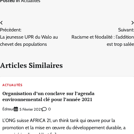
Posted in
Actualités
Navigation
Précèdent:
Suivant:
de
La jeunesse UPR du Walo au
Racisme et féodalité : l’addition
l’article
chevet des populations
est trop salée
Articles Similaires
ACTUALITÉS
Organisation d’un conclave sur l’agenda
environnemental clé pour l’année 2021
Éditeur
0
5 Février 2021
L’ONG suisse AFRICA 21, un think tank qui œuvre pour la
promotion et la mise en œuvre du développement durable, a