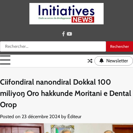
Skip
to
content
facebook
youtube
Rechercher :
Newsletter
Ciifondiral nanondiral Dokkal 100
miliyoŋ Oro hakkunde Moritani e Dental
Orop
Posted on
23 décembre 2024
by
Éditeur