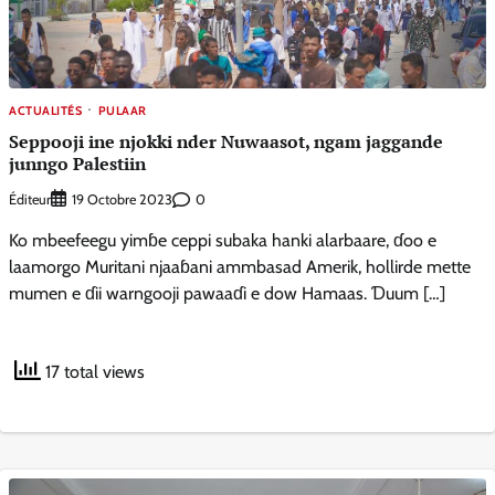
ACTUALITÉS
PULAAR
Seppooji ine njokki nder Nuwaasot, ngam jaggande
junngo Palestiin
Éditeur
0
19 Octobre 2023
Ko mbeefeegu yimɓe ceppi subaka hanki alarbaare, ɗoo e
laamorgo Muritani njaaɓani ammbasad Amerik, hollirde mette
mumen e ɗii warngooji pawaaɗi e dow Hamaas. Ɗuum […]
17 total views