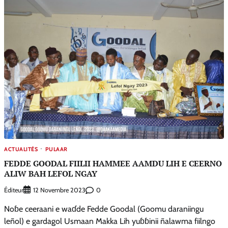
ACTUALITÉS
PULAAR
FEDDE GOODAL FIILII HAMMEE AAMDU LIH E CEERNO
ALIW BAH LEFOL NGAY
Éditeur
0
12 Novembre 2023
Noɓe ceeraani e waɗde Fedde Goodal (Goomu daraniingu
leñol) e gardagol Usmaan Makka Lih yuɓɓinii ñalawma fiilngo