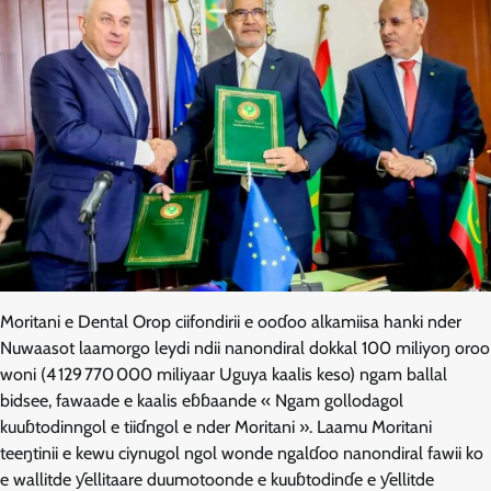
Moritani e Dental Orop ciifondirii e ooɗoo alkamiisa hanki nder
Nuwaasot laamorgo leydi ndii nanondiral dokkal 100 miliyoŋ oroo
woni (4 129 770 000 miliyaar Uguya kaalis keso) ngam ballal
bidsee, fawaade e kaalis eɓɓaande « Ngam gollodagol
kuuɓtodinngol e tiiɗngol e nder Moritani ». Laamu Moritani
teeŋtinii e kewu ciynugol ngol wonde ngalɗoo nanondiral fawii ko
e wallitde ƴellitaare duumotoonde e kuuɓtodinɗe e ƴellitde