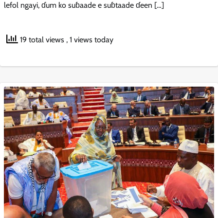
lefol ngayi, ɗum ko suɓaade e suɓtaade ɗeen […]
19 total views
, 1 views today