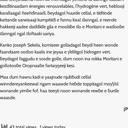
kesɗitinaaɗam énergies renouvelables, l’hydrogène vert, heblooji
karallaagal ñeeñɗinaaɗi, ɓeydagol huurde cellal, e tiiɗtinde
kattanɗe sarwisaaji kumpitiiɗi e fannu kisal ɗanngal, e reende
hakkeeji aadee daɗɗiiɗe gila e mooliiɓe ɗo e Moritani e waɗooɓe
ɗanngal ngal ɗoftaaki sariya.
Kanko Joseph Sekela, komiseer golladagol ɓeydi heen wonde
faandaare ooɗoo kaalis ine jeyaa e ƴellitgol hidrogen vert,
ɓeydagol faggudu e sosde golle, ɗum noon ina rokka Moritani e
gollotooɓe Oropnaaɓe fartaŋŋeeji kesi.
Maa ɗum hawru kadi e yaajnude njuɓɓudi cellal
winndereyankeewal ngam waawde heɓde toppitagol moƴƴol
wonande yimɓe fof, haa teeŋti noon wonande rewɓe e ɓurɗe
waasde.
JP
43 total views
, 1 views today