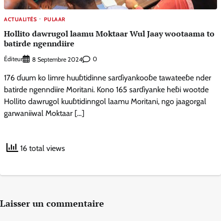
ACTUALITÉS
PULAAR
Hollito dawrugol laamu Moktaar Wul Jaay wootaama to
batirde ngenndiire
Éditeur
0
8 Septembre 2024
176 ɗuum ko limre huuɓtidinne sarɗiyankooɓe tawateeɓe nder
batirde ngenndiire Moritani. Kono 165 sarɗiyanke heɓi wootde
Hollito dawrugol kuuɓtidinngol laamu Moritani, ngo jaagorgal
garwaniiwal Moktaar […]
16 total views
Laisser un commentaire