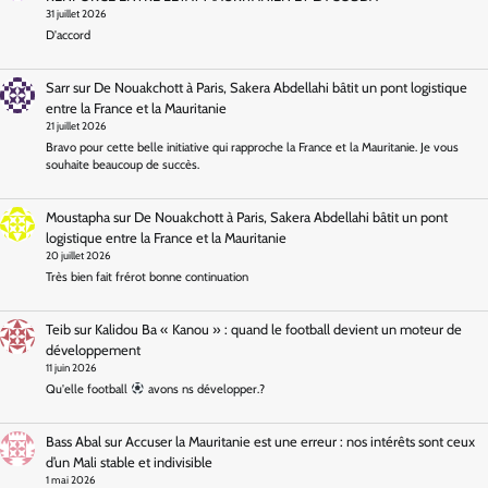
31 juillet 2026
D'accord
Sarr
sur
De Nouakchott à Paris, Sakera Abdellahi bâtit un pont logistique
entre la France et la Mauritanie
21 juillet 2026
Bravo pour cette belle initiative qui rapproche la France et la Mauritanie. Je vous
souhaite beaucoup de succès.
Moustapha
sur
De Nouakchott à Paris, Sakera Abdellahi bâtit un pont
logistique entre la France et la Mauritanie
20 juillet 2026
Très bien fait frérot bonne continuation
Teib
sur
Kalidou Ba « Kanou » : quand le football devient un moteur de
développement
11 juin 2026
Qu'elle football
avons ns développer.?
Bass Abal
sur
Accuser la Mauritanie est une erreur : nos intérêts sont ceux
d’un Mali stable et indivisible
1 mai 2026