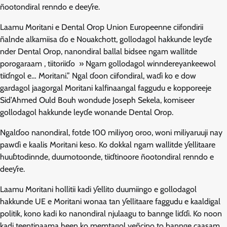
ñootondiral renndo e deeƴre.
Laamu Moritani e Dental Orop Union Europeenne ciifondirii
ñalnde alkamiisa ɗo e Nouakchott, gollodagol hakkunde leyɗe
nder Dental Orop, nanondiral ballal bidsee ngam wallitde
porogaraam , tiitoriiɗo » Ngam gollodagol winndereyankeewol
tiiɗngol e… Moritani.” Ngal ɗoon ciifondiral, waɗi ko e dow
gardagol jaagorgal Moritani kalfinaangal faggudu e kopporeeje
Sid’Ahmed Ould Bouh wondude Joseph Sekela, komiseer
gollodagol hakkunde leyɗe wonande Dental Orop.
Ngalɗoo nanondiral, fotde 100 miliyoŋ oroo, woni miliyaruuji nay
pawɗi e kaalis Moritani keso. Ko dokkal ngam wallitde ƴellitaare
huuɓtodinnde, duumotoonde, tiiɗtinoore ñootondiral renndo e
deeƴre.
Laamu Moritani hollitii kadi ƴellito duumiingo e gollodagol
hakkunde UE e Moritani wonaa tan ƴellitaare faggudu e kaaldigal
politik, kono kadi ko nanondiral njulaagu to bannge liɗɗi. Ko noon
kadi teeŋtinaama heen ko memtagol yeñcino to bannge caasam