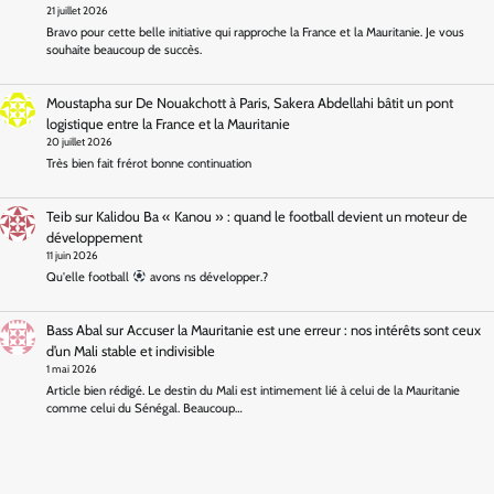
21 juillet 2026
Bravo pour cette belle initiative qui rapproche la France et la Mauritanie. Je vous
souhaite beaucoup de succès.
Moustapha
sur
De Nouakchott à Paris, Sakera Abdellahi bâtit un pont
logistique entre la France et la Mauritanie
20 juillet 2026
Très bien fait frérot bonne continuation
Teib
sur
Kalidou Ba « Kanou » : quand le football devient un moteur de
développement
11 juin 2026
Qu'elle football
avons ns développer.?
Bass Abal
sur
Accuser la Mauritanie est une erreur : nos intérêts sont ceux
d’un Mali stable et indivisible
1 mai 2026
Article bien rédigé. Le destin du Mali est intimement lié à celui de la Mauritanie
comme celui du Sénégal. Beaucoup…