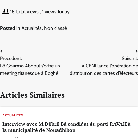
18 total views
, 1 views today
Posted in
Actualités
,
Non classé
Navigation
Précèdent:
Suivant:
de
Lô Gourmo Abdoul s’offre un
La CENI lance l’opération de
l’article
meeting titanesque à Boghé
distribution des cartes d’électeurs
Articles Similaires
ACTUALITÉS
Interview avec M.Djibril Bâ candidat du parti RAVAH à
la municipalité de Nouadhibou